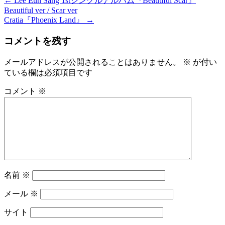
←
Lee Eun Sang 1stシングルアルバム『Beautiful Scar』
投
Beautiful ver / Scar ver
稿
Cratia『Phoenix Land』
→
ナ
コメントを残す
ビ
メールアドレスが公開されることはありません。
※
が付い
ゲ
ている欄は必須項目です
ー
コメント
※
シ
ョ
ン
名前
※
メール
※
サイト