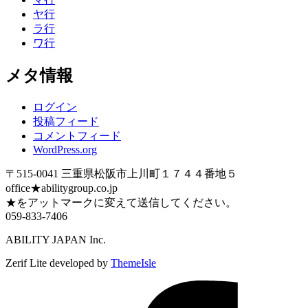
ヤ行
ラ行
ワ行
メタ情報
ログイン
投稿フィード
コメントフィード
WordPress.org
〒515-0041 三重県松阪市上川町１７４４番地５
office★abilitygroup.co.jp
★をアットマークに変えて送信してください。
059-833-7406
ABILITY JAPAN Inc.
Zerif Lite
developed by
ThemeIsle