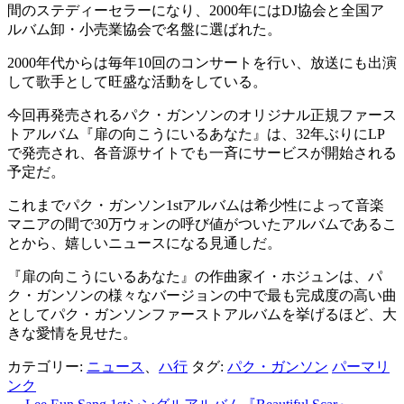
間のステディーセラーになり、2000年にはDJ協会と全国ア
ルバム卸・小売業協会で名盤に選ばれた。
2000年代からは毎年10回のコンサートを行い、放送にも出演
して歌手として旺盛な活動をしている。
今回再発売されるパク・ガンソンのオリジナル正規ファース
トアルバム『扉の向こうにいるあなた』は、32年ぶりにLP
で発売され、各音源サイトでも一斉にサービスが開始される
予定だ。
これまでパク・ガンソン1stアルバムは希少性によって音楽
マニアの間で30万ウォンの呼び値がついたアルバムであるこ
とから、嬉しいニュースになる見通しだ。
『扉の向こうにいるあなた』の作曲家イ・ホジュンは、パ
ク・ガンソンの様々なバージョンの中で最も完成度の高い曲
としてパク・ガンソンファーストアルバムを挙げるほど、大
きな愛情を見せた。
カテゴリー:
ニュース
、
ハ行
タグ:
パク・ガンソン
パーマリ
ンク