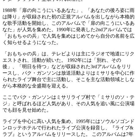
1988年「扉の向こうにいるあなた」、「あなたの後ろ姿に雨
は降り」が収録された初の正規アルバムを出しながら本格的
な歌手活動を開始し、このアルバムで「扉の向こうにいるあ
なた」が人気を集めた。1990年に発表した2ndアルバムでは
「おもちゃの兵」で人気を集めはじめてから自分の名前を広
く知らせるようになった。
「おもちゃの兵」は、テレビよりは主にラジオで地道にリク
エストされ、活動が続いた。 1992年には「別れ、その
後」、「明日を待つ」などが収録された3rdアルバムをリリ
ースし、パク・ガンソンは放送活動よりはミサリを中心に作
られたライブ舞台で主に活動し、そこを主な活動領域としな
がら本格的な全盛期を迎える。
ここでパク・ガンソンはミサリライブ村で「ミサリのソ・テ
ジ」と呼ばれるほど人気があり、その人気を追い風に公演場
でも顔を見せ始めた。
ライブを中心に高い人気を集め、1995年にはソウルソゴンド
ンロッテホテルで行われたライブ公演を録音し、『ライブ&
ラブ』というアルバムをリリースした。 このアルバムは7年