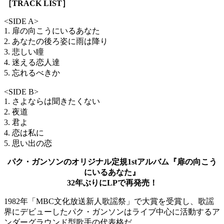
［TRACK LIST］
<SIDE A>
1. 扉の向こうにいるあなた
2. あなたの後ろ姿に雨は降り
3. 悲しい瞳
4. 迷える恋人達
5. 忘れるべきか
<SIDE B>
1. さよならは聞きたくない
2. 夜道
3. 君よ
4. 恋は私に
5. 思い出の恋
パク・ガンソンのオリジナル定規1stアルバム『扉の向こう
にいるあなた』
32年ぶりにLPで再発売！
1982年「MBC文化放送新人歌謡祭」で大賞を受賞し、歌謡
界にデビューしたパク・ガンソンはライブ中心に活動するア
ンダーグラウンド型歌手の代表格だ。