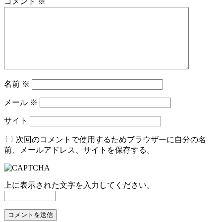
ー
コメント
※
シ
ョ
ン
名前
※
メール
※
サイト
次回のコメントで使用するためブラウザーに自分の名
前、メールアドレス、サイトを保存する。
上に表示された文字を入力してください。