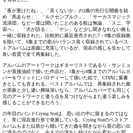
「夜が更けたね」、「良くないか」の2曲の先行公開曲を始
め「馬走らせ」、「ルクセンブルク」、「サーカスマジック
流浪団」など一度は聞いたことのある歌は無論、「スニ、宇
宙へ」、「犬が語る」、「ケシ」など少し聞きなれない曲も
一緒に収録された。比較的に最近発売された7・8集の収録曲
を除いて、6集までの歌がバランス良く収録されているベス
トアルバムは原曲に充実しているが、現在の感じを生かして
良い音質で全て再集録した。
アルバムのアートワークはギターリストであるリ・サンミョ
ンが直接油絵で描いた作品だ。1集から8集までのアルバムカ
バーをウィットにパロディーして描いた絵で、CD内に葉書
きとしても含まれる。ベストアルバムでは、再集録された曲
が原曲と少し違い興味深いなら、アルバムカバーでも同じく
元のアートワークと違う点を見つけながらまた違う楽しみを
感じることができるだろう。
25年目のバンドCrying Nutは、思い出の中に留まるのではな
く、常に現在進行形で発展している。Crying Nutのベストア
ルバムもまた以前から聴いてきた曲を聞きながら昔の思い出
に浸るのではなく、今まで公演をし続けながら変わった部