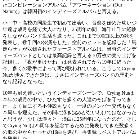
たコンピレーションアルバム『アワーネーション (Our
Nation)』は韓国初のインディーズアルバムと言える。
小・中・高校の同級生で初めて出会い、音楽を始めた幼い少
年達は歳月を経て大人になり、25周年の間、海千山千の経験
をしながらバンド生活を送った。これまで100曲以上の歌を
発表し、数千回の公演をした。空前のヒットを記録した「馬
走らせ」が収録されたファーストアルバムは、当時のインデ
ィーズバンドとしては最高記録と言える10万枚の売り上げを
記録し、「夜が更けたね」は発表されてから19年に経った
今、多くの歌手によって再び歌われている。こうしてCrying
Nutが歩んできた道は、まさにインディーズバンドの歴史と
なり記録となった。
10年も耐え難いというインディーズシーンで、Crying Nutは
25年の歳月の中で、ひたすら多くの人達のそばを守ってき
た。よく目にする不仲説もなく、一度のメンバー交代もなく
25周年を迎えた。その間に浮き沈みがないわけではなかった
と思うが、少しは淡々と、淡白に25周年になったのだ。そし
てCrying Nutは25周年を記念するために発表してきた数多く
の歌の中からたったの16曲を選び、再集録しベストアルバム
を発表した。