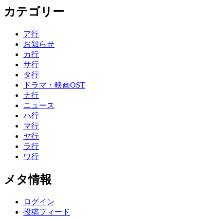
カテゴリー
ア行
お知らせ
カ行
サ行
タ行
ドラマ・映画OST
ナ行
ニュース
ハ行
マ行
ヤ行
ラ行
ワ行
メタ情報
ログイン
投稿フィード