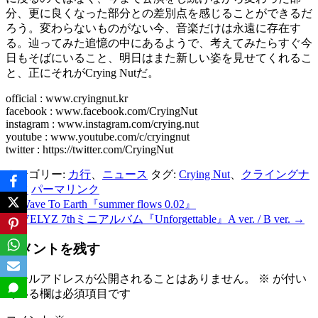
分、更に良くなった部分との差別点を感じることができるだ
ろう。変わらないものがない今、音楽だけは永遠に存在す
る。辿ってみた追憶の中にあるようで、考えてみたらすぐ今
日もそばにいること、明日はまた新しい姿を見せてくれるこ
と、正にそれがCrying Nutだ。
official : www.cryingnut.kr
facebook : www.facebook.com/CryingNut
instagram : www.instagram.com/crying.nut
youtube : www.youtube.com/c/cryingnut
twitter : https://twitter.com/CryingNut
カテゴリー:
カ行
、
ニュース
タグ:
Crying Nut
、
クライングナ
ッツ
パーマリンク
←
Wave To Earth『summer flows 0.02』
投
LOVELYZ 7thミニアルバム『Unforgettable』A ver. / B ver.
→
稿
コメントを残す
ナ
ビ
メールアドレスが公開されることはありません。
※
が付い
ている欄は必須項目です
ゲ