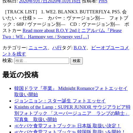
投稿日:
2020年9月7日
2020年10月16日
投稿者:
PHS
［TRACK LIST］ 1. WE2. BLANK3. BUTTERFLY4. PS5. 会
いたい ＜仕様＞ ― カバー：ヴァージョン別― フォトブ
ック：68P / ヴァージョン別― CD：ヴァージョン別― ポ
ストカー
Read more about B.O.Y 2ndミニアルバム『Please
Two：WE』Harmony ver. / Synergy ver.
[…]
カテゴリー:
ニュース
、
ハ行
タグ:
B.O.Y
、
ビーオブユー
コメ
ントを残す
検索:
最近の投稿
韓国ドラマ『卒業』 Midnight Romanceフォトエッセイ
取扱い開始
ジョンニョン：スター誕生 フォトエッセイ
Knights of the Lamp：SUPER JUNIOR サウジアラビア特
別フォトブック 「スーパージュニア ランプの騎士」
写真集 取扱い開始
≪ケバケ食堂フォトブック≫ 日本版 取扱い決定！
≪ケバケ食堂フォトブック≫ 韓国版 取扱いを開始！