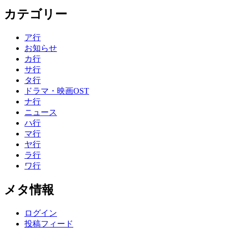
カテゴリー
ア行
お知らせ
カ行
サ行
タ行
ドラマ・映画OST
ナ行
ニュース
ハ行
マ行
ヤ行
ラ行
ワ行
メタ情報
ログイン
投稿フィード