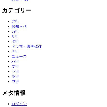
カテゴリー
ア行
お知らせ
カ行
サ行
タ行
ドラマ・映画OST
ナ行
ニュース
ハ行
マ行
ヤ行
ラ行
ワ行
メタ情報
ログイン