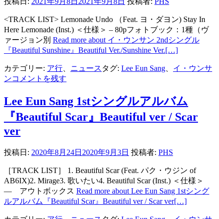
投稿日:
2021年9月8日
2021年9月8日
投稿者:
PHS
<TRACK LIST> Lemonade Undo （Feat. ヨ・ダヨン) Stay In
Here Lemonade (Inst.) ＜仕様＞ – 80pフォトブック：1種（ヴ
ァージョン別
Read more about イ・ウンサン 2ndシングル
『Beautiful Sunshine』Beautiful Ver./Sunshine Ver.
[…]
カテゴリー:
ア行
、
ニュース
タグ:
Lee Eun Sang
、
イ・ウンサ
ン
コメントを残す
Lee Eun Sang 1stシングルアルバム
『Beautiful Scar』Beautiful ver / Scar
ver
投稿日:
2020年8月24日
2020年9月3日
投稿者:
PHS
［TRACK LIST］ 1. Beautiful Scar (Feat. パク・ウジン of
AB6IX)2. Mirage3. 歌いたい4. Beautiful Scar (Inst.) ＜仕様＞
― アウトボックス
Read more about Lee Eun Sang 1stシング
ルアルバム『Beautiful Scar』Beautiful ver / Scar ver
[…]