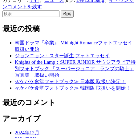
カテゴリー:
ア行
、
ニュース
タグ:
Lee Eun Sang
、
イ・ウンサ
ン
コメントを残す
検
索:
最近の投稿
韓国ドラマ『卒業』 Midnight Romanceフォトエッセイ
取扱い開始
ジョンニョン：スター誕生 フォトエッセイ
Knights of the Lamp：SUPER JUNIOR サウジアラビア特
別フォトブック 「スーパージュニア ランプの騎士」
写真集 取扱い開始
≪ケバケ食堂フォトブック≫ 日本版 取扱い決定！
≪ケバケ食堂フォトブック≫ 韓国版 取扱いを開始！
最近のコメント
アーカイブ
2024年12月