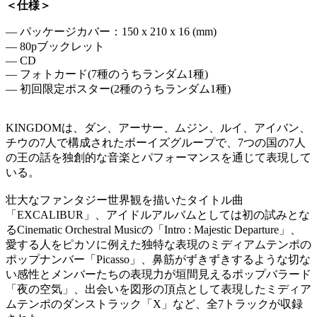
＜仕様＞
― パッケージカバー：150 x 210 x 16 (mm)
― 80pブックレット
― CD
― フォトカード(7種のうちランダム1種)
― 初回限定ポスター(2種のうちランダム1種)
KINGDOMは、ダン、アーサー、ムジン、ルイ、アイバン、
チウの7人で構成されたボーイズグループで、7つの国の7人
の王の話を独創的な音楽とパフォーマンスを通じて表現して
いる。
壮大なファンタジー世界観を描いたタイトル曲
「EXCALIBUR」、アイドルアルバムとしては初の試みとな
るCinematic Orchestral Musicの「Intro : Majestic Departure」、
愛する人をピカソに例えた独特な表現のミディアムテンポの
ポップナンバー「Picasso」、鼻筋がずきずきするような切な
い感性とメンバーたちの表現力が垣間見えるポップバラード
「夜の空気」、出会いを図形の頂点として表現したミディア
ムテンポのダンストラック「X」など、全7トラックが収録