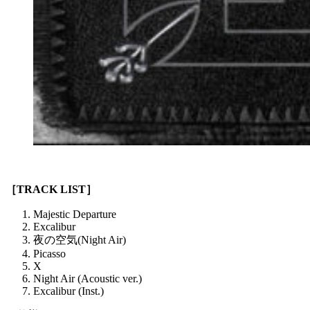
［TRACK LIST］
Majestic Departure
Excalibur
夜の空気(Night Air)
Picasso
X
Night Air (Acoustic ver.)
Excalibur (Inst.)