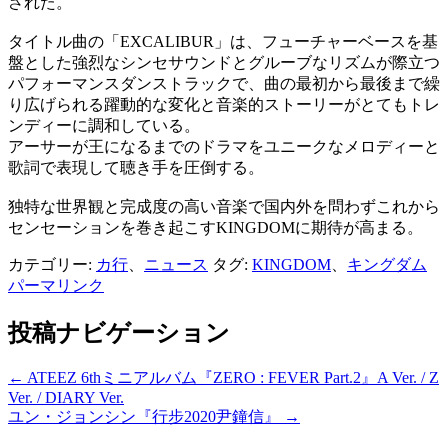
された。
タイトル曲の「EXCALIBUR」は、フューチャーベースを基
盤とした強烈なシンセサウンドとグルーブなリズムが際立つ
パフォーマンスダンストラックで、曲の最初から最後まで繰
り広げられる躍動的な変化と音楽的ストーリーがとてもトレ
ンディーに調和している。
アーサーが王になるまでのドラマをユニークなメロディーと
歌詞で表現して聴き手を圧倒する。
独特な世界観と完成度の高い音楽で国内外を問わずこれから
センセーションを巻き起こすKINGDOMに期待が高まる。
カテゴリー:
カ行
、
ニュース
タグ:
KINGDOM
、
キングダム
パーマリンク
投稿ナビゲーション
←
ATEEZ 6thミニアルバム『ZERO : FEVER Part.2』A Ver. / Z
Ver. / DIARY Ver.
ユン・ジョンシン『行步2020尹鐘信』
→