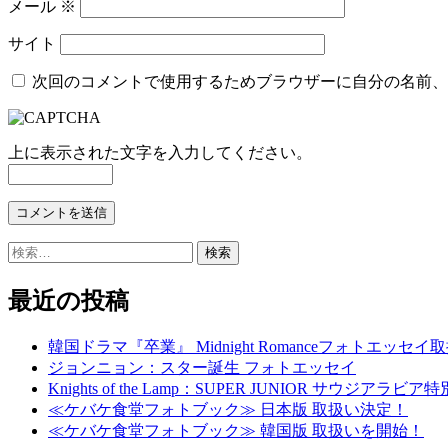
メール
※
サイト
次回のコメントで使用するためブラウザーに自分の名前、
上に表示された文字を入力してください。
検
索:
最近の投稿
韓国ドラマ『卒業』 Midnight Romanceフォトエッセ
ジョンニョン：スター誕生 フォトエッセイ
Knights of the Lamp：SUPER JUNIOR
≪ケバケ食堂フォトブック≫ 日本版 取扱い決定！
≪ケバケ食堂フォトブック≫ 韓国版 取扱いを開始！