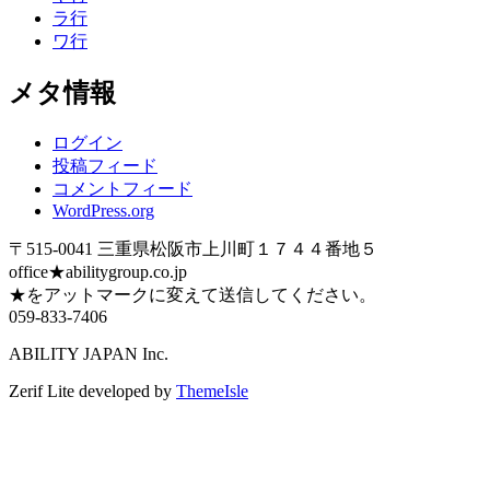
ラ行
ワ行
メタ情報
ログイン
投稿フィード
コメントフィード
WordPress.org
〒515-0041 三重県松阪市上川町１７４４番地５
office★abilitygroup.co.jp
★をアットマークに変えて送信してください。
059-833-7406
ABILITY JAPAN Inc.
Zerif Lite
developed by
ThemeIsle