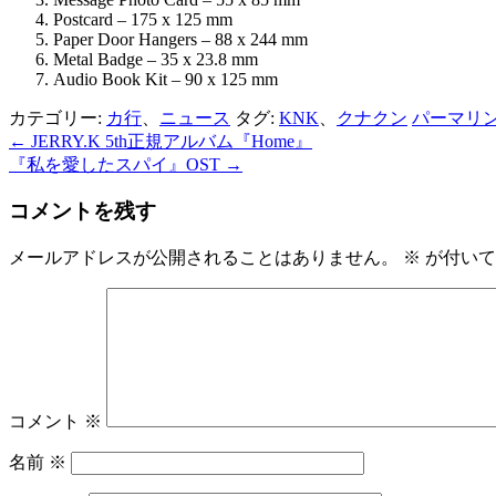
Postcard – 175 x 125 mm
Paper Door Hangers – 88 x 244 mm
Metal Badge – 35 x 23.8 mm
Audio Book Kit – 90 x 125 mm
カテゴリー:
カ行
、
ニュース
タグ:
KNK
、
クナクン
パーマリ
←
JERRY.K 5th正規アルバム『Home』
投
『私を愛したスパイ』OST
→
稿
コメントを残す
ナ
ビ
メールアドレスが公開されることはありません。
※
が付いて
ゲ
ー
シ
ョ
コメント
※
ン
名前
※