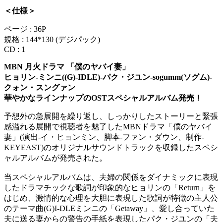
＜仕様＞
ページ : 36P
規格 : 144*130 (デジパック)
CD : 1
MBN 月火ドラマ 「僕のヤバイ妻」
ヒョリン-ミンニ((G)-IDLE)-パク・ジユン-sogumm(ソグム)-
クォン・スングァン
華やかなラインナップのOSTスペシャルアルバム発売！
予想外の急展開を繰り返し、しっかりしたストーリーと緊張
感溢れる展開で視聴者を魅了したMBNドラマ「僕のヤバイ
妻」(演出-イ・ヒョンミン、脚本-ファン・ダウン、制作-
KEYEAST)のオリジナルサウンドトラックを収録したスペシ
ャルアルバムが発売された。
当スペシャルアルバムは、夫婦の関係をダイナミックに表現
したドラマチックな歌詞が印象的なヒョリンの「Return」を
はじめ、激情的な心理を大胆に表現した歌詞が特徴の主人公
のテーマ曲(G)I-DLEミンニの「Getaway」、愛し合っていた
夫に送る妻からの警告の手紙を表現したパク・ジユンの「夫