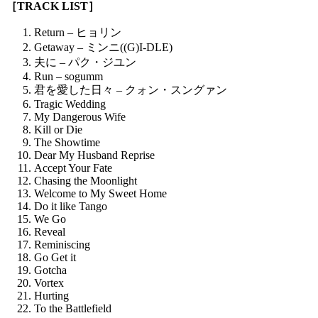
［TRACK LIST］
Return – ヒョリン
Getaway – ミンニ((G)I-DLE)
夫に – パク・ジユン
Run – sogumm
君を愛した日々 – クォン・スングァン
Tragic Wedding
My Dangerous Wife
Kill or Die
The Showtime
Dear My Husband Reprise
Accept Your Fate
Chasing the Moonlight
Welcome to My Sweet Home
Do it like Tango
We Go
Reveal
Reminiscing
Go Get it
Gotcha
Vortex
Hurting
To the Battlefield