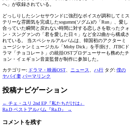
へ」が収録されている。
どっしりしたシンセサウンドに強烈なボイスが調和してミス
テリーな雰囲気を完成したsogumm(ソグム)の「Run」、愛し
合っていた瞬間と戻れない時間に対する恋しさを歌ったクォ
ン・スングァンの「君を愛した日々」など全22曲から構成さ
れている。 当スペシャルアルバムは、韓国初のアクターミ
ュージシャンミュージカル「Moby Dick」を手掛け、JTBCド
ラマ「チョコレート」の統括OSTプロデューサーも務めたチ
ョン・イェギョン音楽監督が制作に参加した。
カテゴリー:
ドラマ・映画OST
、
ニュース
、
ハ行
タグ:
僕の
ヤバイ妻
パーマリンク
投稿ナビゲーション
←
チェ・ユリ 2nd EP『私たちだけは』
Ra.D ベストアルバム『Ra.D』
→
コメントを残す