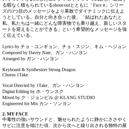
る暇なく積もられているshout-outとともに「Face it」シリー
ズの3つ目のメッセージをより果敢でダイナミックに伝えよ
うとしている。自分と向き合った後、「結ばれたあなたと
私、私たちは一緒にどんな障害物でも乗り越え、新しいスタ
ートを迎えることができる」という希望的なメッセージを強
く伝えている。
Lyrics by チョ・ユンギョン、チョ・スジン、キム・ヘジョン
Composed by Davey Nate、ガン・ハンヨン
Arranged by ガン・ハンヨン
Keyboard & Synthesizer Strong Dragon
Chorus 1Take
Vocal Directed by 1Take、ガン・ハンヨン
Digital Editing by ホ・ウンスク
Mixed by ク・ジョンピル @ KLANG STUDIO
Engineered for Mix カン・ソンヨン
2. MY FACE
中毒性の強いサウンドと、魅せられたように静かにささやく
サビに注意を傾けた頃、次から次へと繰り出される独特の展