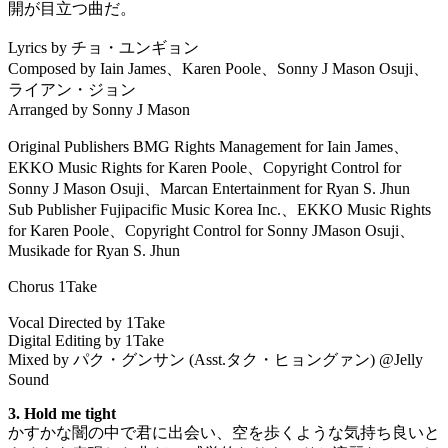
開が目立つ曲だ。
Lyrics by チョ・ユンギョン
Composed by Iain James、Karen Poole、Sonny J Mason Osuji、
ライアン・ジョン
Arranged by Sonny J Mason
Original Publishers BMG Rights Management for Iain James、
EKKO Music Rights for Karen Poole、Copyright Control for
Sonny J Mason Osuji、Marcan Entertainment for Ryan S. Jhun
Sub Publisher Fujipacific Music Korea Inc.、EKKO Music Rights
for Karen Poole、Copyright Control for Sonny JMason Osuji、
Musikade for Ryan S. Jhun
Chorus 1Take
Vocal Directed by 1Take
Digital Editing by 1Take
Mixed by パク・グンサン (Asst.タク・ヒョングァン) @Jelly
Sound
3. Hold me tight
かすかな闇の中で君に出会い、空を歩くような気持ち良いと