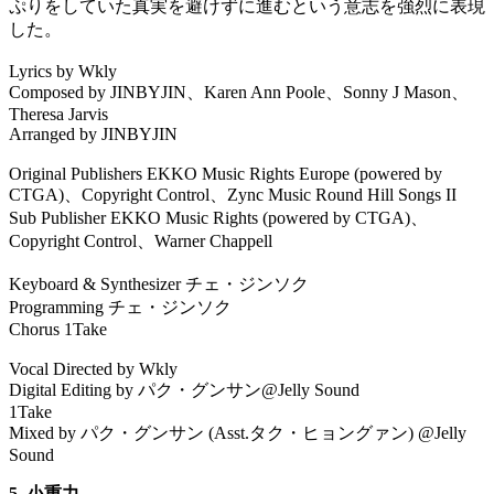
ぷりをしていた真実を避けずに進むという意志を強烈に表現
した。
Lyrics by Wkly
Composed by JINBYJIN、Karen Ann Poole、Sonny J Mason、
Theresa Jarvis
Arranged by JINBYJIN
Original Publishers EKKO Music Rights Europe (powered by
CTGA)、Copyright Control、Zync Music Round Hill Songs II
Sub Publisher EKKO Music Rights (powered by CTGA)、
Copyright Control、Warner Chappell
Keyboard & Synthesizer チェ・ジンソク
Programming チェ・ジンソク
Chorus 1Take
Vocal Directed by Wkly
Digital Editing by パク・グンサン@Jelly Sound
1Take
Mixed by パク・グンサン (Asst.タク・ヒョングァン) @Jelly
Sound
5. 小重力