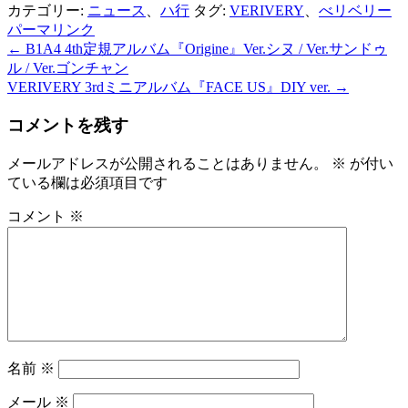
カテゴリー:
ニュース
、
ハ行
タグ:
VERIVERY
、
べリベリー
パーマリンク
←
B1A4 4th定規アルバム『Origine』Ver.シヌ / Ver.サンドゥ
投
ル / Ver.ゴンチャン
稿
VERIVERY 3rdミニアルバム『FACE US』DIY ver.
→
ナ
コメントを残す
ビ
メールアドレスが公開されることはありません。
※
が付い
ゲ
ている欄は必須項目です
ー
コメント
※
シ
ョ
ン
名前
※
メール
※