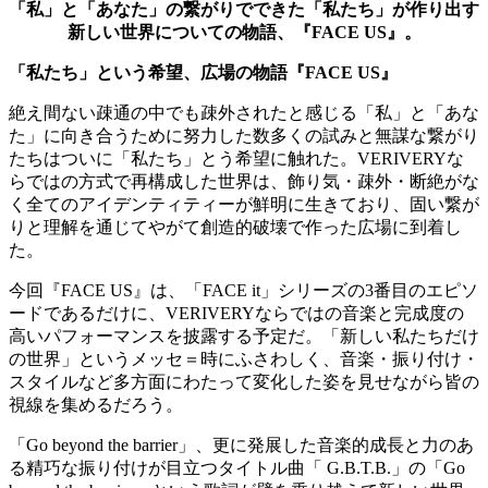
「私」と「あなた」の繋がりでできた「私たち」が作り出す
新しい世界についての物語、『FACE US』。
「私たち」という希望、広場の物語『FACE US』
絶え間ない疎通の中でも疎外されたと感じる「私」と「あな
た」に向き合うために努力した数多くの試みと無謀な繋がり
たちはついに「私たち」とう希望に触れた。VERIVERYな
らではの方式で再構成した世界は、飾り気・疎外・断絶がな
く全てのアイデンティティーが鮮明に生きており、固い繋が
りと理解を通じてやがて創造的破壊で作った広場に到着し
た。
今回『FACE US』は、「FACE it」シリーズの3番目のエピソ
ードであるだけに、VERIVERYならではの音楽と完成度の
高いパフォーマンスを披露する予定だ。「新しい私たちだけ
の世界」というメッセ＝時にふさわしく、音楽・振り付け・
スタイルなど多方面にわたって変化した姿を見せながら皆の
視線を集めるだろう。
「Go beyond the barrier」、更に発展した音楽的成長と力のあ
る精巧な振り付けが目立つタイトル曲「 G.B.T.B.」の「Go