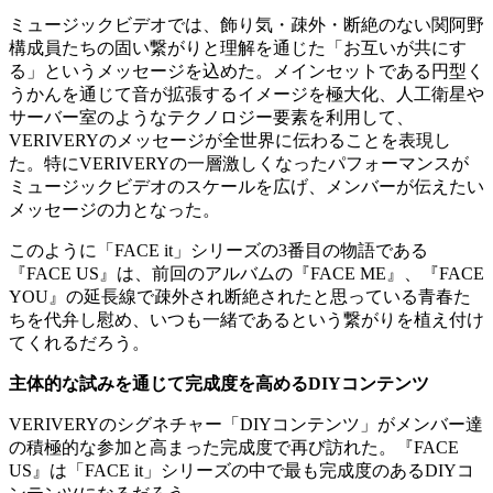
ミュージックビデオでは、飾り気・疎外・断絶のない関阿野
構成員たちの固い繋がりと理解を通じた「お互いが共にす
る」というメッセージを込めた。メインセットである円型く
うかんを通じて音が拡張するイメージを極大化、人工衛星や
サーバー室のようなテクノロジー要素を利用して、
VERIVERYのメッセージが全世界に伝わることを表現し
た。特にVERIVERYの一層激しくなったパフォーマンスが
ミュージックビデオのスケールを広げ、メンバーが伝えたい
メッセージの力となった。
このように「FACE it」シリーズの3番目の物語である
『FACE US』は、前回のアルバムの『FACE ME』、『FACE
YOU』の延長線で疎外され断絶されたと思っている青春た
ちを代弁し慰め、いつも一緒であるという繋がりを植え付け
てくれるだろう。
主体的な試みを通じて完成度を高めるDIYコンテンツ
VERIVERYのシグネチャー「DIYコンテンツ」がメンバー達
の積極的な参加と高まった完成度で再び訪れた。『FACE
US』は「FACE it」シリーズの中で最も完成度のあるDIYコ