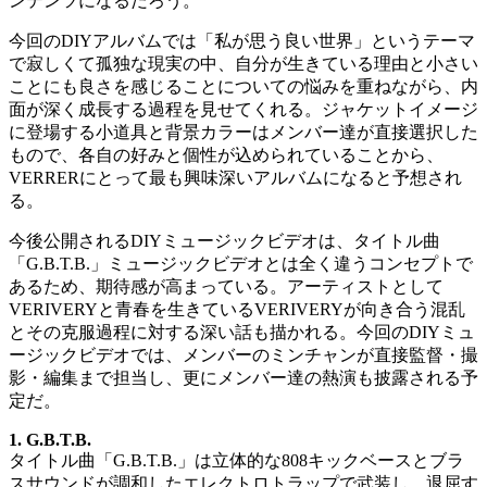
ンテンツになるだろう。
今回のDIYアルバムでは「私が思う良い世界」というテーマ
で寂しくて孤独な現実の中、自分が生きている理由と小さい
ことにも良さを感じることについての悩みを重ねながら、内
面が深く成長する過程を見せてくれる。ジャケットイメージ
に登場する小道具と背景カラーはメンバー達が直接選択した
もので、各自の好みと個性が込められていることから、
VERRERにとって最も興味深いアルバムになると予想され
る。
今後公開されるDIYミュージックビデオは、タイトル曲
「G.B.T.B.」ミュージックビデオとは全く違うコンセプトで
あるため、期待感が高まっている。アーティストとして
VERIVERYと青春を生きているVERIVERYが向き合う混乱
とその克服過程に対する深い話も描かれる。今回のDIYミュ
ージックビデオでは、メンバーのミンチャンが直接監督・撮
影・編集まで担当し、更にメンバー達の熱演も披露される予
定だ。
1. G.B.T.B.
タイトル曲「G.B.T.B.」は立体的な808キックベースとブラ
スサウンドが調和したエレクトロトラップで武装し、退屈す