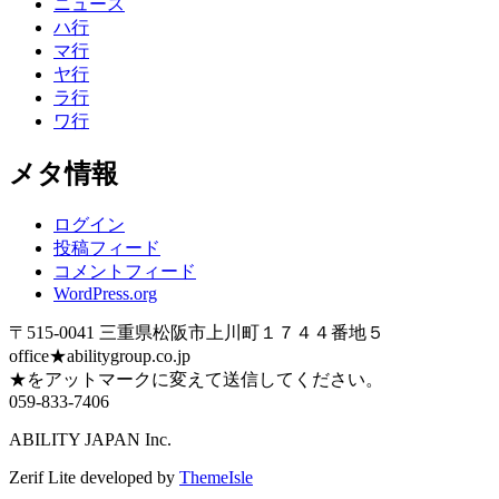
ニュース
ハ行
マ行
ヤ行
ラ行
ワ行
メタ情報
ログイン
投稿フィード
コメントフィード
WordPress.org
〒515-0041 三重県松阪市上川町１７４４番地５
office★abilitygroup.co.jp
★をアットマークに変えて送信してください。
059-833-7406
ABILITY JAPAN Inc.
Zerif Lite
developed by
ThemeIsle