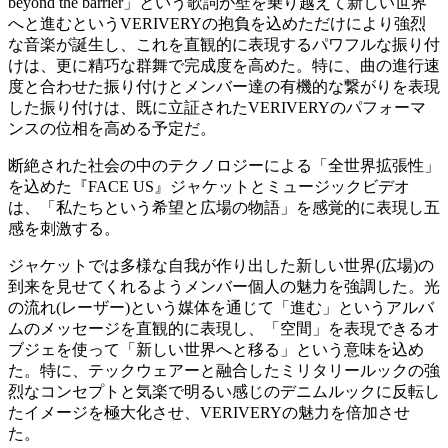
beyond the barrier」という歌詞が壁を乗り越えて新しい世界
へと進むというVERIVERYの抱負を込めただけにより強烈
な音楽が誕生し、これを直観的に表現するパワフルな振り付
けは、更に精巧な群舞で完成度を高めた。特に、曲の進行速
度と合わせた振り付けとメンバー達の有機的な繋がりを表現
した振り付けは、既に立証されたVERIVERYのパフォーマ
ンスの位相を高める予定だ。
断絶された社会の中のテクノロジーによる「全世界拡張性」
を込めた『FACE US』ジャケットとミュージックビデオ
は、「私たちという希望と広場の物語」を感覚的に表現し五
感を刺激する。
ジャケットでは多様な自我が作り出した新しい世界(広場)の
到来を見せてくれるようメンバー個人の魅力を強調した。光
の流れ(レーザー)という媒体を通じて「進む」というアルバ
ムのメッセージを直観的に表現し、「空間」を表現できるオ
ブジェを使って「新しい世界へと移る」という意味を込め
た。特に、テックウェアーと融合したミリタリールックの強
烈なコンセプトと気楽で明るい感じのデニムルックに反転し
たイメージを極大化させ、VERIVERYの魅力を倍加させ
た。