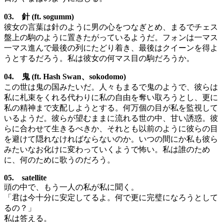
03. 針 (ft. sogumm)
彼女の言葉は針のように男の心をつなぎとめ、まるでチェス
盤上の駒のように置きたがっているようだ。フォンは一マス
一マス進んで最後の列にたどり着き、最後はクイーンを得よ
うとするだろう。私は彼女の何マス目の駒だろうか。
04. 鬼 (ft. Hash Swan、sokodomo)
この世は鬼の国みたいだ。人々もまるで鬼のようで、彼らは
私に札束をくれる代わりに私の自由を奪い取ろうとし、更に
私の精神まで支配しようとする。何万個の目が私を監視して
いるようだ。彼らが望むままに流れる世の中、甘い誘惑。彼
らに合わせて生きるべきか、それとも以前のように彼らの目
を避けて隠れなければならないのか。いつの間にか私も彼ら
みたいなお化けに変わっていくようで怖い。私は誰のため
に、何のために歌うのだろう。
05. satellite
頭の中で、もう一人の私が私に聞く。
「君は今十分に安定してるよ。何で更に完璧になろうとして
るの？」
私は答える。