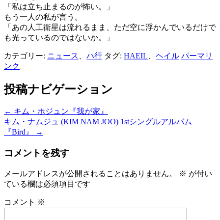
「私は立ち止まるのが怖い。」
もう一人の私が言う。
「あの人工衛星は流れるまま、ただ空に浮かんでいるだけで
も光っているのではないか。」
カテゴリー:
ニュース
、
ハ行
タグ:
HAEIL
、
ヘイル
パーマリ
ンク
投稿ナビゲーション
←
キム・ホジュン『我が家』
キム・ナムジュ (KIM NAM JOO) 1stシングルアルバム
『Bird』
→
コメントを残す
メールアドレスが公開されることはありません。
※
が付い
ている欄は必須項目です
コメント
※