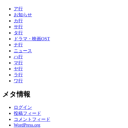
ア行
お知らせ
カ行
サ行
タ行
ドラマ・映画OST
ナ行
ニュース
ハ行
マ行
ヤ行
ラ行
ワ行
メタ情報
ログイン
投稿フィード
コメントフィード
WordPress.org