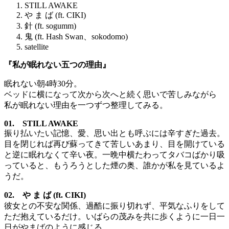
STILL AWAKE
や ま ば (ft. CIKI)
針 (ft. sogumm)
鬼 (ft. Hash Swan、sokodomo)
satellite
『私が眠れない五つの理由』
眠れない朝4時30分。
ベッドに横になって次から次へと続く思いで苦しみながら
私が眠れない理由を一つずつ整理してみる。
01. STILL AWAKE
振り払いたい記憶、愛、思い出とも呼ぶには辛すぎた過去。
目を閉じれば再び蘇ってきて苦しいあまり、目を開けている
と逆に眠れなくて辛い夜。一晩中横たわってタバコばかり吸
っていると、もうろうとした煙の奥、誰かが私を見ているよ
うだ。
02. や ま ば (ft. CIKI)
彼女との不安な関係、過酷に振り切れず、平気なふりをして
ただ抱えているだけ。いばらの茂みを共に歩くように一日一
日がやまばのように感じる。