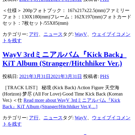
＜仕様＞ 200pフォトブック： 167x217x22.5(mm)ファミリー
フォト：130X180(mm)フレーム：162X197(mm)フォトカード
セット：7枚セット/55X85(mm)
カテゴリー:
ア行
、
ニュース
タグ:
WayV
、
ウェイブイ
コメン
トを残す
WayV 3rdミニアルバム『Kick Back』
KiT Album (Stranger/Hitchhiker Ver.)
投稿日:
2021年3月31日
2021年3月31日
投稿者:
PHS
［TRACK LIST］ 秘境 (Kick Back) Action Figure 天空海
(Horizon) 梦尽 (All For Love) Good Time Kick Back (Korean
Ver.) ＜仕
Read more about WayV 3rdミニアルバム『Kick
Back』KiT Album (Stranger/Hitchhiker Ver.)
[…]
カテゴリー:
ア行
、
ニュース
タグ:
WayV
、
ウェイブイ
コメン
トを残す