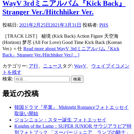
WayV 3rdミニアルバム『Kick Back』
Stranger Ver./Hitchhiker Ver.
投稿日:
2021年2月25日
2021年3月31日
投稿者:
PHS
［TRACK LIST］ 秘境 (Kick Back) Action Figure 天空海
(Horizon) 梦尽 (All For Love) Good Time Kick Back (Korean
Ver.) ＜仕
Read more about WayV 3rdミニアルバム『Kick
Back』Stranger Ver./Hitchhiker Ver.
[…]
カテゴリー:
ア行
、
ニュース
タグ:
WayV
、
ウェイブイ
コメン
トを残す
検索:
最近の投稿
韓国ドラマ『卒業』 Midnight Romanceフォトエッセイ
取扱い開始
ジョンニョン：スター誕生 フォトエッセイ
Knights of the Lamp：SUPER JUNIOR サウジアラビア特
別フォトブック 「スーパージュニア ランプの騎士」