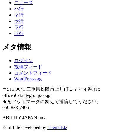
ニュース
ハ行
マ行
ヤ行
ラ行
ワ行
メタ情報
ログイン
投稿フィード
コメントフィード
WordPress.org
〒515-0041 三重県松阪市上川町１７４４番地５
office★abilitygroup.co.jp
★をアットマークに変えて送信してください。
059-833-7406
ABILITY JAPAN Inc.
Zerif Lite
developed by
ThemeIsle