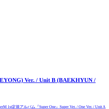
EYONG) Ver. / Unit B (BAEKHYUN /
uperM 1st定規アルバム『Super One』Super Ver. / One Ver. / Unit A