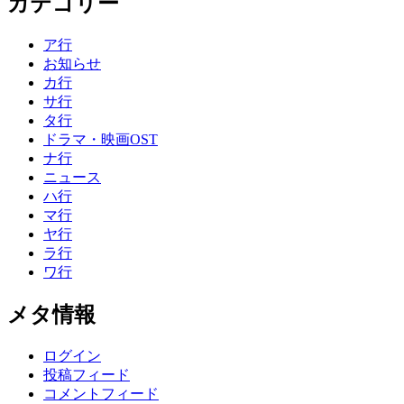
カテゴリー
ア行
お知らせ
カ行
サ行
タ行
ドラマ・映画OST
ナ行
ニュース
ハ行
マ行
ヤ行
ラ行
ワ行
メタ情報
ログイン
投稿フィード
コメントフィード