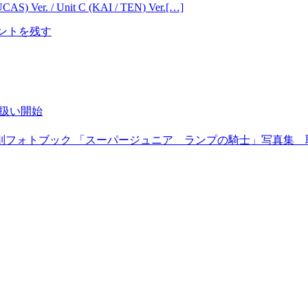
) Ver. / Unit C (KAI / TEN) Ver.
[…]
ントを残す
イ取扱い開始
 サウジアラビア特別フォトブック 「スーパージュニア ランプの騎士」写真