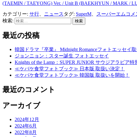
(TAEMIN / TAEYONG) Ver. / Unit B (BAEKHYUN / MARK / LUCAS
カテゴリー:
サ行
、
ニュース
タグ:
SuperM
、
スーパーエム
コメ
検索:
最近の投稿
韓国ドラマ『卒業』 Midnight Romanceフォトエッセ
ジョンニョン：スター誕生 フォトエッセイ
Knights of the Lamp：SUPER JUNIOR
≪ケバケ食堂フォトブック≫ 日本版 取扱い決定！
≪ケバケ食堂フォトブック≫ 韓国版 取扱いを開始！
最近のコメント
アーカイブ
2024年12月
2024年6月
2022年8月