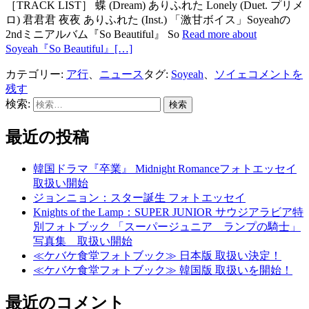
［TRACK LIST］ 蝶 (Dream) ありふれた Lonely (Duet. プリメ
ロ) 君君君 夜夜 ありふれた (Inst.) 「激甘ボイス」Soyeahの
2ndミニアルバム『So Beautiful』 So
Read more about
Soyeah『So Beautiful』
[…]
カテゴリー:
ア行
、
ニュース
タグ:
Soyeah
、
ソイェ
コメントを
残す
検索:
最近の投稿
韓国ドラマ『卒業』 Midnight Romanceフォトエッセイ
取扱い開始
ジョンニョン：スター誕生 フォトエッセイ
Knights of the Lamp：SUPER JUNIOR サウジアラビア特
別フォトブック 「スーパージュニア ランプの騎士」
写真集 取扱い開始
≪ケバケ食堂フォトブック≫ 日本版 取扱い決定！
≪ケバケ食堂フォトブック≫ 韓国版 取扱いを開始！
最近のコメント