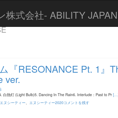
社- ABILITY JAPAN 
SE
『RESONANCE Pt. 1』T
e ver.
S
Re
. 白熱灯 (Light Bulb)5. Dancing In The Rain6. Interlude：Past to Pr
[…
mo
エヌシーティー
、
エヌシーティー2020
コメントを残す
ab
NC
2n