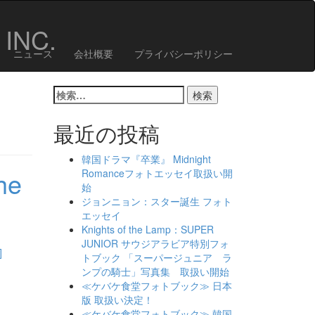
INC.
ニュース
会社概要
プライバシーポリシー
検
索:
最近の投稿
韓国ドラマ『卒業』 Midnight
he
Romanceフォトエッセイ取扱い開
始
ジョンニョン：スター誕生 フォト
エッセイ
Knights of the Lamp：SUPER
JUNIOR サウジアラビア特別フォ
ad
]
トブック 「スーパージュニア ラ
re
ンプの騎士」写真集 取扱い開始
out
≪ケバケ食堂フォトブック≫ 日本
T
版 取扱い決定！
d
≪ケバケ食堂フォトブック≫ 韓国