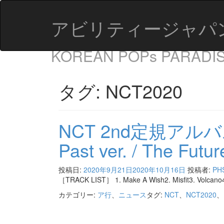
アビリティージャパン株式会
KOREAN POPs PARADI
タグ:
NCT2020
NCT 2nd定規アルバム
Past ver. / The Futur
投稿日:
2020年9月21日
2020年10月16日
投稿者:
PH
［TRACK LIST］ 1. Make A Wish2. Misfit3. Volcano4
カテゴリー:
ア行
、
ニュース
タグ:
NCT
、
NCT2020
、