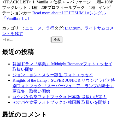
<TRACK LIST> 1. Vanilla ＜仕様＞ – パッケージ：1種– 108P
ブックレット：1種– 20Pプロフィールブック：1種– インビ
テーションカー
Read more about LIGHTSUM 1stシングル
『Vanilla』
[…]
カテゴリー:
ニュース
、
ラ行
タグ:
Lightsum
、
ライトサム
コメ
ントを残す
検
索:
最近の投稿
韓国ドラマ『卒業』 Midnight Romanceフォトエッセイ
取扱い開始
ジョンニョン：スター誕生 フォトエッセイ
Knights of the Lamp：SUPER JUNIOR サウジアラビア特
別フォトブック 「スーパージュニア ランプの騎士」
写真集 取扱い開始
≪ケバケ食堂フォトブック≫ 日本版 取扱い決定！
≪ケバケ食堂フォトブック≫ 韓国版 取扱いを開始！
最近のコメント