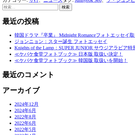
カテゴリー:
サ行
、
ニュース
タグ:
Junhyeok Seo
、
ソ・ジュン
検
索:
最近の投稿
韓国ドラマ『卒業』 Midnight Romanceフォトエッセ
ジョンニョン：スター誕生 フォトエッセイ
Knights of the Lamp：SUPER JUNIOR
≪ケバケ食堂フォトブック≫ 日本版 取扱い決定！
≪ケバケ食堂フォトブック≫ 韓国版 取扱いを開始！
最近のコメント
アーカイブ
2024年12月
2024年6月
2022年8月
2022年6月
2022年5月