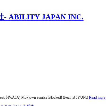
ILITY JAPAN INC.
at. HWAJA) Moktown sunrise Blocked! (Feat. B JYUN.)
Read m