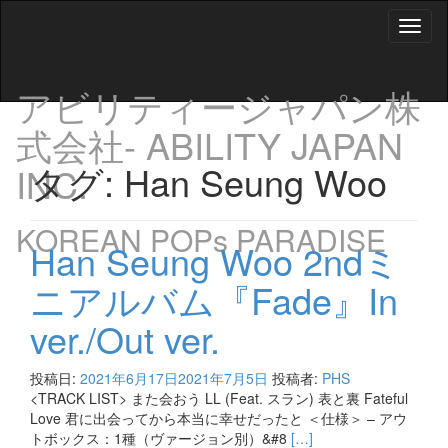
Toggl
naviga
アビリティージャパン株
式会社- ABILITY JAPAN
タグ:
Han Seung Woo
INC.
KOREAN POPs PARADISE
Han Seung Woo 2ndミ
ニアルバム『Fade』In
ver./Out ver.
投稿日:
2021年6月17日
2021年7月5日
投稿者:
PHS
<TRACK LIST> また会おう LL (Feat. スラン) 表と裏 Fateful
Love 君に出会ってから本当に幸せだったと ＜仕様＞ – アウ
Read
トボックス：1種（ヴァージョン別）&#8
[…]