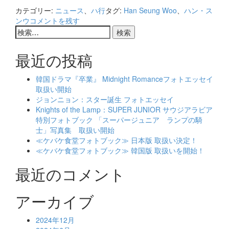
more
カテゴリー:
ニュース
、
ハ行
タグ:
Han Seung Woo
、
ハン・ス
about
ンウ
コメントを残す
Han
検
Seung
索:
Woo
最近の投稿
2nd
ミ
ニ
韓国ドラマ『卒業』 Midnight Romanceフォトエッセイ
ア
取扱い開始
ル
ジョンニョン：スター誕生 フォトエッセイ
バ
Knights of the Lamp：SUPER JUNIOR サウジアラビア
ム
特別フォトブック 「スーパージュニア ランプの騎
『Fade』
士」写真集 取扱い開始
In
≪ケバケ食堂フォトブック≫ 日本版 取扱い決定！
ver./Out
≪ケバケ食堂フォトブック≫ 韓国版 取扱いを開始！
ver.
最近のコメント
アーカイブ
2024年12月