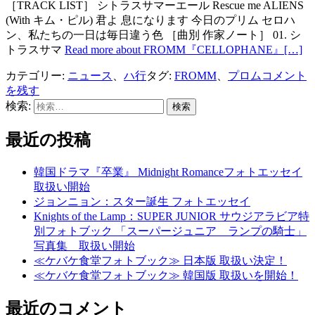
［TRACK LIST］ シトラスサマーエール Rescue me ALIENS
(With キム・ピル) 君よ 息になります 今日のプリム セロハ
ン、私たちの一日は毎日違う色 ［曲別 作家ノート］ 01. シ
トラスサマ
Read more about FROMM『CELLOPHANE』
[…]
カテゴリー:
ニュース
、
ハ行
タグ:
FROMM
、
プロム
コメント
を残す
検索:
最近の投稿
韓国ドラマ『卒業』 Midnight Romanceフォトエッセイ
取扱い開始
ジョンニョン：スター誕生 フォトエッセイ
Knights of the Lamp：SUPER JUNIOR サウジアラビア特
別フォトブック 「スーパージュニア ランプの騎士」
写真集 取扱い開始
≪ケバケ食堂フォトブック≫ 日本版 取扱い決定！
≪ケバケ食堂フォトブック≫ 韓国版 取扱いを開始！
最近のコメント