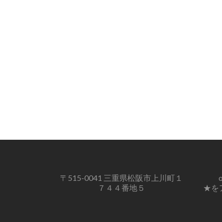
〒515-0041 三重県松阪市上川町１
o
７４４番地５
★を