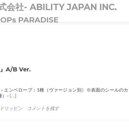
 ABILITY JAPAN INC.
OPs PARADISE
』A/B Ver.
WISH ＜仕様＞ – エンベロープ：1種（ヴァージョン別）※表面のシールの
Read
種）–
[…]
more
about
ドリッピン
コメントを残す
DRIPPIN
1st
シ