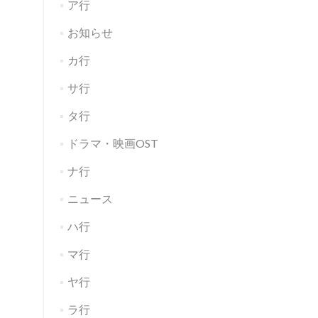
ア行
お知らせ
カ行
サ行
タ行
ドラマ・映画OST
ナ行
ニュース
ハ行
マ行
ヤ行
ラ行