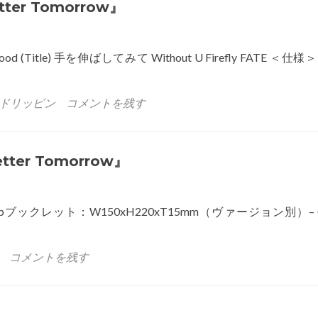
ン
ter Tomorrow』
グ
ル
『Free
 Blood (Title) 手を伸ばしてみて Without U Firefly FATE ＜仕様
Pass』
A/B
Ver.
ドリッピン
コメントを残す
tter Tomorrow』
– 80pブックレット：W150xH220xT15mm（ヴァージョン別）– C
コメントを残す