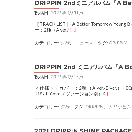
DRIPPIN 2ndミニアルバム『A Bet
投稿日:
2021年3月31日
［TRACK LIST］ A Better Tomorrow Young
Read
ー：2種（A ver./
[…]
more
about
カテゴリー:
タ行
、
ニュース
タグ:
DRIPPIN
、
DRIPPIN
2nd
ミ
ニ
DRIPPIN 2nd ミニアルバム『A Be
ア
投稿日:
2021年3月15日
ル
バ
＜仕様＞ – カバー：2種（A ver./B ver.）
ム
Read
118x118mm（ヴァージョン別）&
[…]
『A
more
Better
about
Tomorrow』
カテゴリー:
タ行
タグ:
DRIPPIN
、
ドリッピン
DRIPPIN
2nd
ミ
ニ
2021 DRIPPIN SHINE PACKAGE