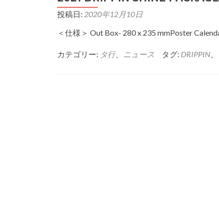
ア
投稿日:
2020年12月10日
ル
バ
＜仕様＞ Out Box- 280 x 235 mmPoster Calendar
ム
『A
Better
カテゴリー:
タ行
、
ニュース
タグ:
DRIPPIN
、
Tomorrow