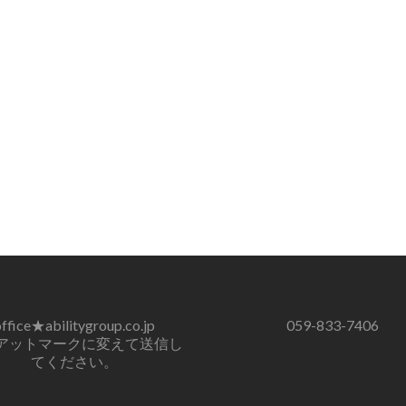
ffice★abilitygroup.co.jp
059-833-7406
アットマークに変えて送信し
てください。