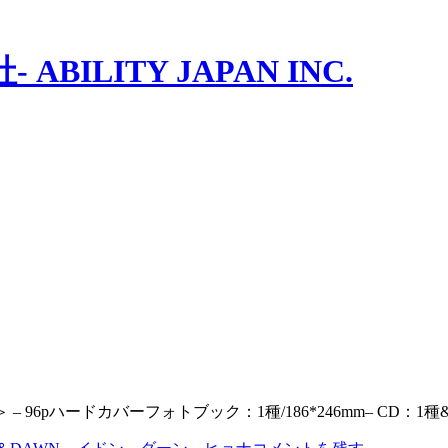
ILITY JAPAN INC.
w ＜仕様＞ – 96pハードカバーフォトブック：1種/186*246mm– CD：1種&