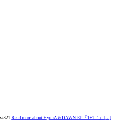
#821
Read more about HyunA＆DAWN EP『1+1=1』
[…]