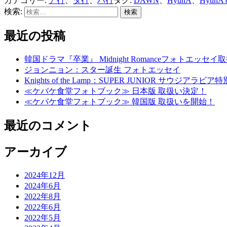
カテゴリー:
ア行
、
タ行
、
ハ行
タグ:
DAWN
、
HyunA
、
Hyun
検索:
最近の投稿
韓国ドラマ『卒業』 Midnight Romanceフォトエッセ
ジョンニョン：スター誕生 フォトエッセイ
Knights of the Lamp：SUPER JUNIOR
≪ケバケ食堂フォトブック≫ 日本版 取扱い決定！
≪ケバケ食堂フォトブック≫ 韓国版 取扱いを開始！
最近のコメント
アーカイブ
2024年12月
2024年6月
2022年8月
2022年6月
2022年5月