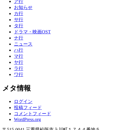
ア行
お知らせ
カ行
サ行
タ行
ドラマ・映画OST
ナ行
ニュース
ハ行
マ行
ヤ行
ラ行
ワ行
メタ情報
ログイン
投稿フィード
コメントフィード
WordPress.org
〒515-0041 三重県松阪市上川町１７４４番地５