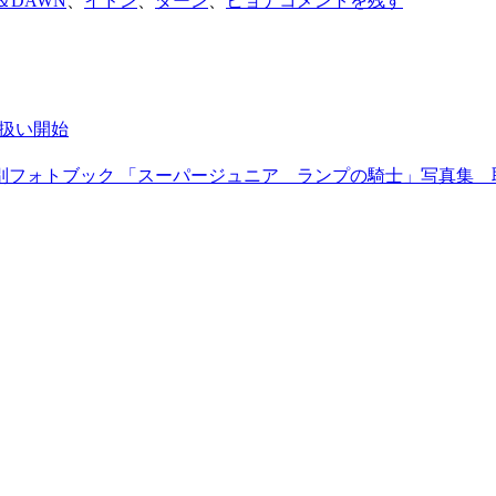
A＆DAWN
、
イドン
、
ダーン
、
ヒョナ
コメントを残す
イ取扱い開始
 サウジアラビア特別フォトブック 「スーパージュニア ランプの騎士」写真