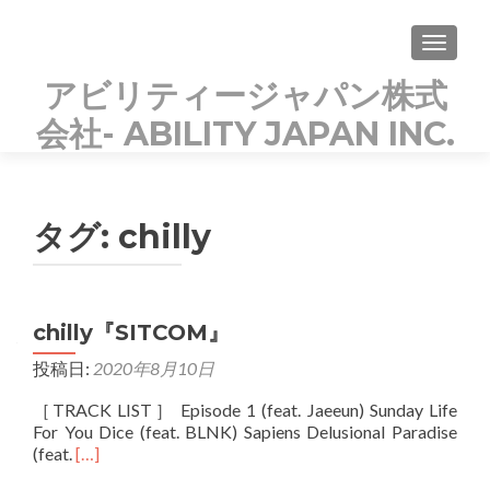
TOGGLE
アビリティージャパン株式
会社- ABILITY JAPAN INC.
KOREAN POPs PARADISE
タグ:
chilly
chilly『SITCOM』
投稿日:
2020年8月10日
［TRACK LIST］ Episode 1 (feat. Jaeeun) Sunday Life
For You Dice (feat. BLNK) Sapiens Delusional Paradise
Read
(feat.
[…]
more