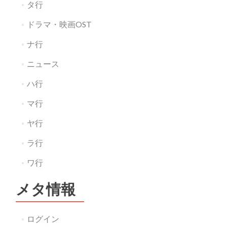
タ行
ドラマ・映画OST
ナ行
ニュース
ハ行
マ行
ヤ行
ラ行
ワ行
メタ情報
ログイン