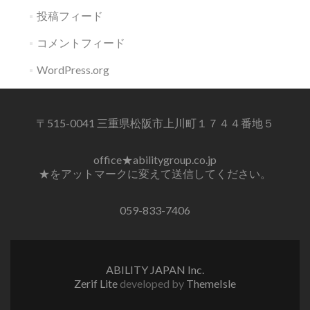
投稿フィード
コメントフィード
WordPress.org
〒515-0041 三重県松阪市上川町１７４４番地５
office★abilitygroup.co.jp
★をアットマークに変えて送信してください。
059-833-7406
ABILITY JAPAN Inc.
Zerif Lite
developed by
ThemeIsle