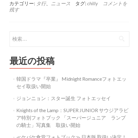
about
カテゴリー:
タ行
、
ニュース
タグ:
chilly
コメントを
chilly『SITCOM』
残す
検
索:
最近の投稿
韓国ドラマ『卒業』 Midnight Romanceフォトエッ
セイ取扱い開始
ジョンニョン：スター誕生 フォトエッセイ
Knights of the Lamp：SUPER JUNIOR サウジアラビ
ア特別フォトブック 「スーパージュニア ランプ
の騎士」写真集 取扱い開始
≪ケバケ食堂フォトブック≫ 日本版 取扱い決定！