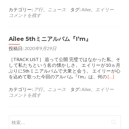
more
about
カテゴリー:
ア行
、
ニュース
タグ:
Ailee
、
エイリー
Ailee
コメントを残す
3rd
フ
ル
ア
Ailee 5thミニアルバム『I’m』
ル
投稿日:
2020年9月29日
バ
ム
［TRACK LIST］ 追って公開 完璧ではなかった私、そ
先
して私たちという名の懐かしさ。 エイリーが10ヵ月
行
ぶりに5thミニアルバムで大衆と会う。 エイリーが心
公
Read
を込めて歌った今回のアルバム『I’m』は、何の
[…]
開
more
ア
about
ル
カテゴリー:
ア行
、
ニュース
タグ:
Ailee
、
エイリー
Ailee
バ
コメントを残す
5th
ム
ミ
『LOVIN’』
ニ
ア
検
ル
索:
バ