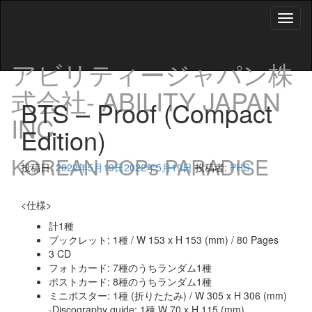
Toggl
naviga
アビリティージャパン株
式会社- ABILITY JAPAN
BTS – Proof (Compact
INC.
Edition)
KOREAN POPs PARADISE
投稿日:
2022年5月19日
2022年5月19日
投稿者:
PHS
<仕様>
計1種
ブックレット: 1種 / W 153 x H 153 (mm) / 80 Pages
3 CD
フォトカード: 7種のうちランダム1種
ポストカード: 8種のうちランダム1種
ミニポスター: 1種 (折りたたみ) / W 305 x H 306 (mm)
-Discography guide: 1種 W 70 x H 115 (mm)