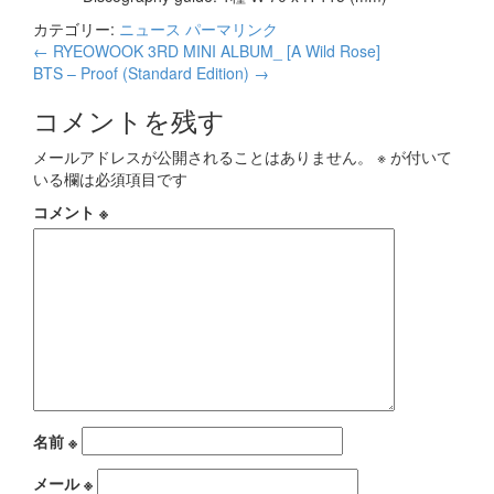
カテゴリー:
ニュース
パーマリンク
投
←
RYEOWOOK 3RD MINI ALBUM_ [A Wild Rose]
BTS – Proof (Standard Edition)
→
稿
コメントを残す
ナ
ビ
メールアドレスが公開されることはありません。
※
が付いて
いる欄は必須項目です
ゲ
コメント
※
ー
シ
ョ
ン
名前
※
メール
※