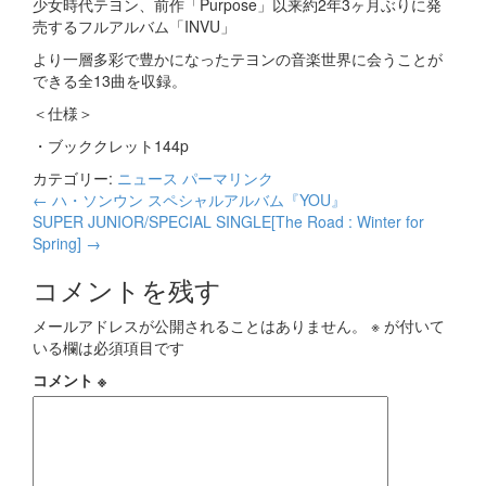
少女時代テヨン、前作「Purpose」以来約2年3ヶ月ぶりに発
売するフルアルバム「INVU」
より一層多彩で豊かになったテヨンの音楽世界に会うことが
できる全13曲を収録。
＜仕様＞
・ブッククレット144p
カテゴリー:
ニュース
パーマリンク
投
←
ハ・ソンウン スペシャルアルバム『YOU』
SUPER JUNIOR/SPECIAL SINGLE[The Road : Winter for
稿
Spring]
→
ナ
コメントを残す
ビ
メールアドレスが公開されることはありません。
※
が付いて
ゲ
いる欄は必須項目です
ー
コメント
※
シ
ョ