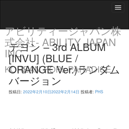
Toggl
naviga
アビリティージャパン株
式会社- ABILITY JAPAN
テヨン – 3rd ALBUM
INC.
[INVU] (BLUE /
ORANGE Ver.)ランダム
KOREAN POPs PARADISE
バージョン
投稿日:
2022年2月10日
2022年2月14日
投稿者:
PHS