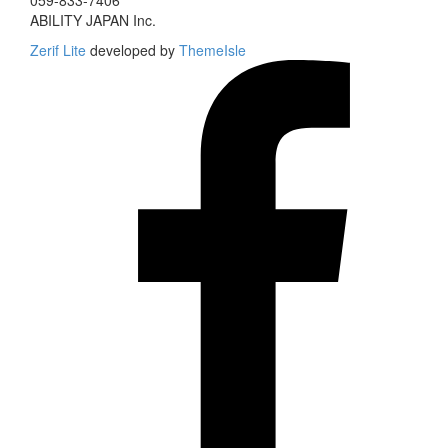
059-833-7406
ABILITY JAPAN Inc.
Zerif Lite
developed by
ThemeIsle