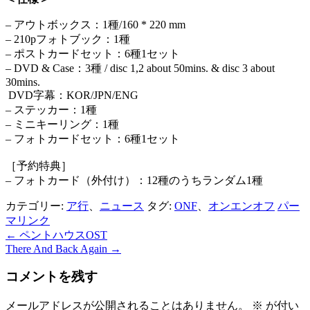
– アウトボックス：1種/160 * 220 mm
– 210pフォトブック：1種
– ポストカードセット：6種1セット
– DVD & Case：3種 / disc 1,2 about 50mins. & disc 3 about
30mins.
DVD字幕：KOR/JPN/ENG
– ステッカー：1種
– ミニキーリング：1種
– フォトカードセット：6種1セット
［予約特典］
– フォトカード（外付け）：12種のうちランダム1種
カテゴリー:
ア行
、
ニュース
タグ:
ONF
、
オンエンオフ
パー
マリンク
←
ペントハウスOST
投
There And Back Again
→
稿
コメントを残す
ナ
ビ
メールアドレスが公開されることはありません。
※
が付い