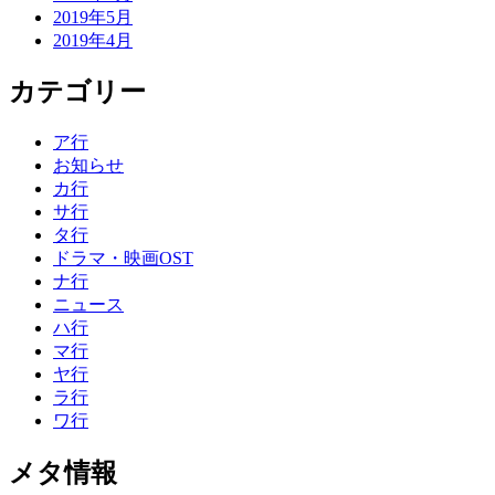
2019年5月
2019年4月
カテゴリー
ア行
お知らせ
カ行
サ行
タ行
ドラマ・映画OST
ナ行
ニュース
ハ行
マ行
ヤ行
ラ行
ワ行
メタ情報