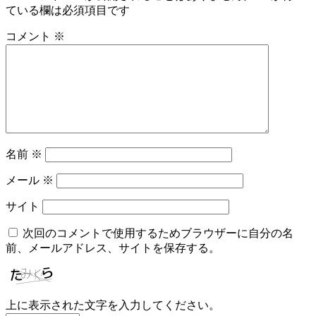
ている欄は必須項目です
ゲ
コメント
※
ー
シ
ョ
ン
名前
※
メール
※
サイト
次回のコメントで使用するためブラウザーに自分の名
前、メールアドレス、サイトを保存する。
上に表示された文字を入力してください。