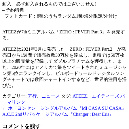
封入。必ず封入されるものではございません）
– 予約特典
フォトカード：8種のうちランダム1種/海外限定/外付け
ATEEZが7thミニアルバム「ZERO : FEVER Part.3」を発売す
る。
ATEEZは2021年3月に発売した「ZERO : FEVER Part.2」が発
売日から1週間で販売枚数30万枚を達成し、累積では50万枚
以上の販売量を記録してダブルプラチナムを獲得した。ま
た、2020年にはアメリカで最もツイートされたミュージシャ
ン第5位にランクインし、ビルボードワールドデジタルソン
グチャートでは数回チャートインするなど、世界的注目を浴
びた。
カテゴリー:
ア行
、
ニュース
タグ:
ATEEZ
、
エイティーズ
パ
ーマリンク
←
ホ・ヨンセン シングルアルバム『MI CASA SU CASA』
投
A.C.E 2ndリパッケージアルバム『Changer : Dear Eris』
→
稿
コメントを残す
ナ