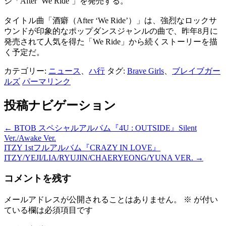
ジ「After ‘We Ride’」を発売する。
タイトル曲「酒癖（After ‘We Ride’）」は、強烈なロックサ
ウンドが印象的なポップダンスジャンルの曲で、昨年8月に
発売されて人気を得た「We Ride」から続くストーリーを描
く予定だ。
カテゴリー:
ニュース
、
ハ行
タグ:
Brave Girls
、
ブレイブガー
ルズ
パーマリンク
投稿ナビゲーション
←
BTOB スペシャルアルバム『4U : OUTSIDE』Silent
Ver./Awake Ver.
ITZY 1stフルアルバム『CRAZY IN LOVE』
ITZY/YEJI/LIA/RYUJIN/CHAERYEONG/YUNA VER.
→
コメントを残す
メールアドレスが公開されることはありません。
※
が付い
ている欄は必須項目です