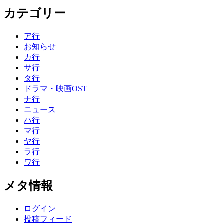
カテゴリー
ア行
お知らせ
カ行
サ行
タ行
ドラマ・映画OST
ナ行
ニュース
ハ行
マ行
ヤ行
ラ行
ワ行
メタ情報
ログイン
投稿フィード