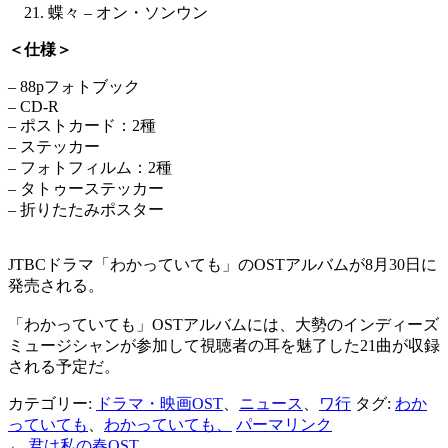
蝶々 – オン・ソンウン
＜仕様＞
– 88pフォトブック
– CD-R
– ポストカード：2種
– ステッカー
– フォトフィルム：2種
– タトゥーステッカー
– 折りたたみポスター
JTBCドラマ「わかっていても」のOSTアルバムが8月30日に
発売される。
「わかっていても」OSTアルバムには、大勢のインディーズ
ミュージシャンが参加して視聴者の耳を魅了した21曲が収録
される予定だ。
カテゴリー:
ドラマ・映画OST
、
ニュース
、
ワ行
タグ:
わか
っていても
、
わかっていても、
パーマリンク
←
君は私の春OST