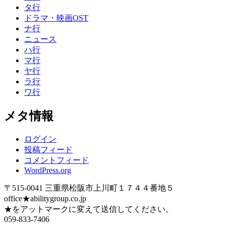
タ行
ドラマ・映画OST
ナ行
ニュース
ハ行
マ行
ヤ行
ラ行
ワ行
メタ情報
ログイン
投稿フィード
コメントフィード
WordPress.org
〒515-0041 三重県松阪市上川町１７４４番地５
office★abilitygroup.co.jp
★をアットマークに変えて送信してください。
059-833-7406