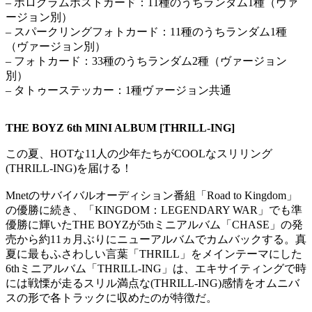
– ホログラムポストカード：11種のうちランダム1種（ヴァ
ージョン別）
– スパークリングフォトカード：11種のうちランダム1種
（ヴァージョン別）
– フォトカード：33種のうちランダム2種（ヴァージョン
別）
– タトゥーステッカー：1種ヴァージョン共通
THE BOYZ 6th MINI ALBUM [THRILL-ING]
この夏、HOTな11人の少年たちがCOOLなスリリング
(THRILL-ING)を届ける！
Mnetのサバイバルオーディション番組「Road to Kingdom」
の優勝に続き、「KINGDOM：LEGENDARY WAR」でも準
優勝に輝いたTHE BOYZが5thミニアルバム「CHASE」の発
売から約11ヵ月ぶりにニューアルバムでカムバックする。真
夏に最もふさわしい言葉「THRILL」をメインテーマにした
6thミニアルバム「THRILL-ING」は、エキサイティングで時
には戦慄が走るスリル満点な(THRILL-ING)感情をオムニバ
スの形で各トラックに収めたのが特徴だ。