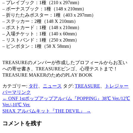
– プレイブック：1種（210 x 297mm）
– ボーナスブック：1種（148 x 210mm）
– 折りたたみポスター：1種（403 x 297mm）
– ステッカー：2種（148 X 210mm）
– ポストカード：1種（148 x 210mm）
– 入場チケット：1種（140 x 60mm）
– リストバンド：1種（250 x 20mm）
– ピンボタン：1種（58 X 58mm）
TREASUREのメンバーが作成したプロフィールからお互い
への寄せ書き、TREASUREビンゴ、心理テストまで！
TREASURE MAKERのためのPLAY BOOK
カテゴリー:
タ行
、
ニュース
タグ:
TREASURE
、
トレジャー
パーマリンク
←
ONF 1stポップアップアルバム『POPPING』38℃ Ver./12℃
投
Ver./-10℃ Ver.
稿
SHAX アルバムキット『THE DEVIL』
→
ナ
コメントを残す
ビ