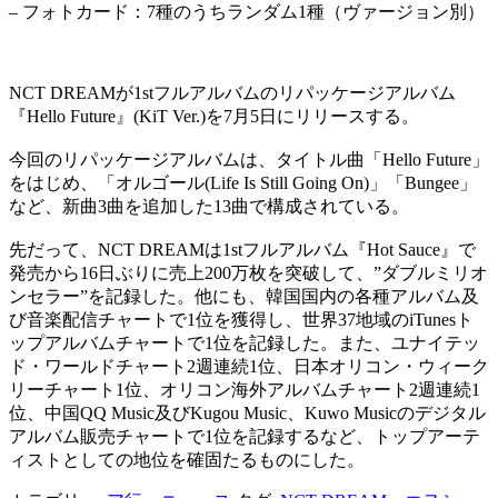
– フォトカード：7種のうちランダム1種（ヴァージョン別）
NCT DREAMが1stフルアルバムのリパッケージアルバム
『Hello Future』(KiT Ver.)を7月5日にリリースする。
今回のリパッケージアルバムは、タイトル曲「Hello Future」
をはじめ、「オルゴール(Life Is Still Going On)」「Bungee」
など、新曲3曲を追加した13曲で構成されている。
先だって、NCT DREAMは1stフルアルバム『Hot Sauce』で
発売から16日ぶりに売上200万枚を突破して、”ダブルミリオ
ンセラー”を記録した。他にも、韓国国内の各種アルバム及
び音楽配信チャートで1位を獲得し、世界37地域のiTunesト
ップアルバムチャートで1位を記録した。また、ユナイテッ
ド・ワールドチャート2週連続1位、日本オリコン・ウィーク
リーチャート1位、オリコン海外アルバムチャート2週連続1
位、中国QQ Music及びKugou Music、Kuwo Musicのデジタル
アルバム販売チャートで1位を記録するなど、トップアーテ
ィストとしての地位を確固たるものにした。