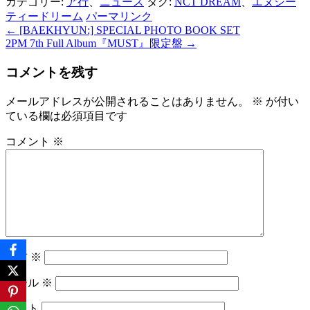
カテゴリー:
ア行
、
ニュース
タグ:
NCT DREAM
、
エヌシー
ティードリーム
パーマリンク
←
[BAEKHYUN:] SPECIAL PHOTO BOOK SET
投
2PM 7th Full Album『MUST』限定盤
→
稿
コメントを残す
ナ
ビ
メールアドレスが公開されることはありません。
※
が付い
ている欄は必須項目です
ゲ
コメント
※
ー
シ
ョ
ン
名前
※
メール
※
サイト