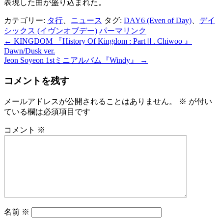
表現した曲が盛り込まれた。
カテゴリー:
タ行
、
ニュース
タグ:
DAY6 (Even of Day)
、
デイ
シックス (イヴンオブデー)
パーマリンク
←
KINGDOM 『History Of Kingdom : PartⅡ. Chiwoo 』
投
Dawn/Dusk ver.
稿
Jeon Soyeon 1stミニアルバム『Windy』
→
ナ
コメントを残す
ビ
メールアドレスが公開されることはありません。
※
が付い
ゲ
ている欄は必須項目です
ー
コメント
※
シ
ョ
ン
名前
※