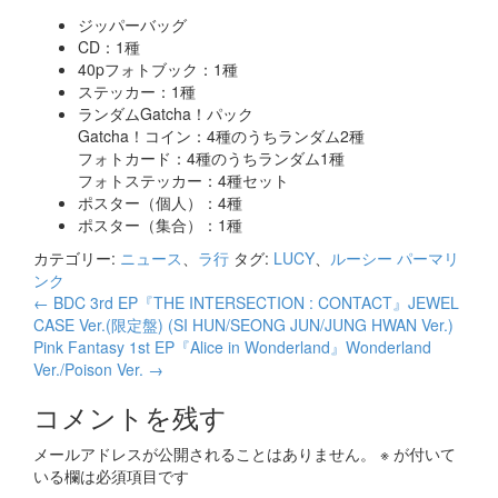
ジッパーバッグ
CD：1種
40pフォトブック：1種
ステッカー：1種
ランダムGatcha！パック
Gatcha！コイン：4種のうちランダム2種
フォトカード：4種のうちランダム1種
フォトステッカー：4種セット
ポスター（個人）：4種
ポスター（集合）：1種
カテゴリー:
ニュース
、
ラ行
タグ:
LUCY
、
ルーシー
パーマリ
ンク
投
←
BDC 3rd EP『THE INTERSECTION : CONTACT』JEWEL
CASE Ver.(限定盤) (SI HUN/SEONG JUN/JUNG HWAN Ver.)
稿
Pink Fantasy 1st EP『Alice in Wonderland』Wonderland
ナ
Ver./Poison Ver.
→
ビ
コメントを残す
ゲ
メールアドレスが公開されることはありません。
※
が付いて
いる欄は必須項目です
ー