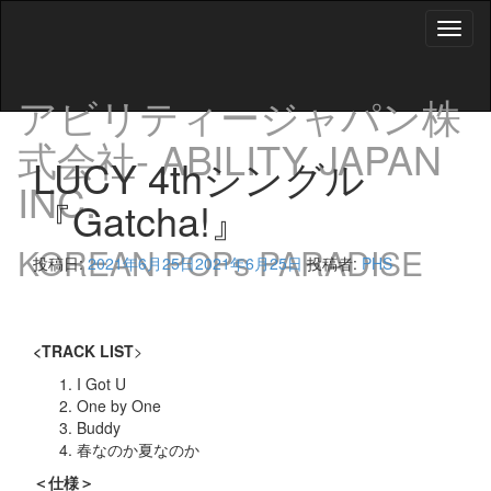
Toggl
naviga
アビリティージャパン株
式会社- ABILITY JAPAN
LUCY 4thシングル
INC.
『Gatcha!』
KOREAN POPs PARADISE
投稿日:
2021年6月25日
2021年6月25日
投稿者:
PHS
<TRACK LIST
>
I Got U
One by One
Buddy
春なのか夏なのか
＜仕様＞