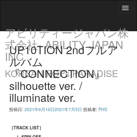
Toggl
naviga
アビリティージャパン株
式会社- ABILITY JAPAN
UP10TION 2ndフルア
INC.
ルバム
『CONNECTION』
KOREAN POPs PARADISE
silhouette ver. /
illuminate ver.
投稿日:
2021年6月16日
2021年7月5日
投稿者:
PHS
［TRACK LIST］
SPIN OFF