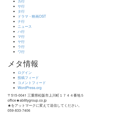
カ行
サ行
タ行
ドラマ・映画OST
ナ行
ニュース
ハ行
マ行
ヤ行
ラ行
ワ行
メタ情報
ログイン
投稿フィード
コメントフィード
WordPress.org
〒515-0041 三重県松阪市上川町１７４４番地５
office★abilitygroup.co.jp
★をアットマークに変えて送信してください。
059-833-7406