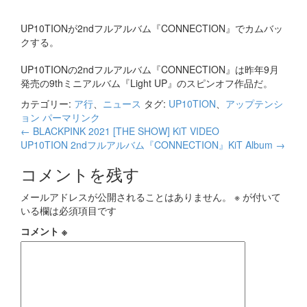
UP10TIONが2ndフルアルバム『CONNECTION』でカムバッ
クする。
UP10TIONの2ndフルアルバム『CONNECTION』は昨年9月
発売の9thミニアルバム『Light UP』のスピンオフ作品だ。
カテゴリー:
ア行
、
ニュース
タグ:
UP10TION
、
アップテンシ
ョン
パーマリンク
投
←
BLACKPINK 2021 [THE SHOW] KiT VIDEO
UP10TION 2ndフルアルバム『CONNECTION』KiT Album
→
稿
コメントを残す
ナ
ビ
メールアドレスが公開されることはありません。
※
が付いて
いる欄は必須項目です
ゲ
コメント
※
ー
シ
ョ