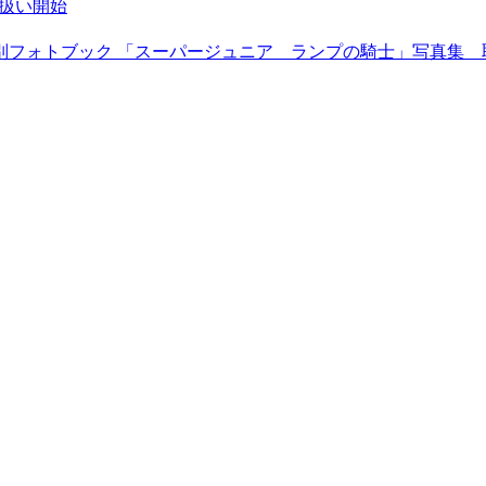
イ取扱い開始
 サウジアラビア特別フォトブック 「スーパージュニア ランプの騎士」写真