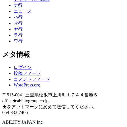
ナ行
ニュース
ハ行
マ行
ヤ行
ラ行
ワ行
メタ情報
ログイン
投稿フィード
コメントフィード
WordPress.org
〒515-0041 三重県松阪市上川町１７４４番地５
office★abilitygroup.co.jp
★をアットマークに変えて送信してください。
059-833-7406
ABILITY JAPAN Inc.