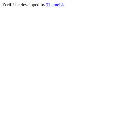
Zerif Lite
developed by
ThemeIsle