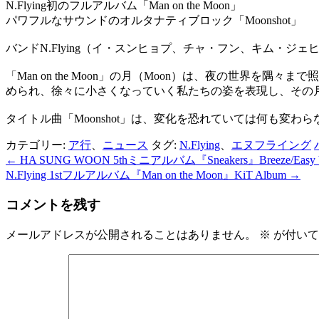
N.Flying初のフルアルバム「Man on the Moon」
パワフルなサウンドのオルタナティブロック「Moonshot」
バンドN.Flying（イ・スンヒョプ、チャ・フン、キム・
「Man on the Moon」の月（Moon）は、夜の世界を
められ、徐々に小さくなっていく私たちの姿を表現し、その
タイトル曲「Moonshot」は、変化を恐れていては何も変
カテゴリー:
ア行
、
ニュース
タグ:
N.Flying
、
エヌフライング
←
HA SUNG WOON 5thミニアルバム『Sneakers』Breeze/Easy V
投
N.Flying 1stフルアルバム『Man on the Moon』KiT Album
→
稿
コメントを残す
ナ
ビ
メールアドレスが公開されることはありません。
※
が付いて
ゲ
ー
シ