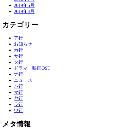
2019年5月
2019年4月
カテゴリー
ア行
お知らせ
カ行
サ行
タ行
ドラマ・映画OST
ナ行
ニュース
ハ行
マ行
ヤ行
ラ行
ワ行
メタ情報