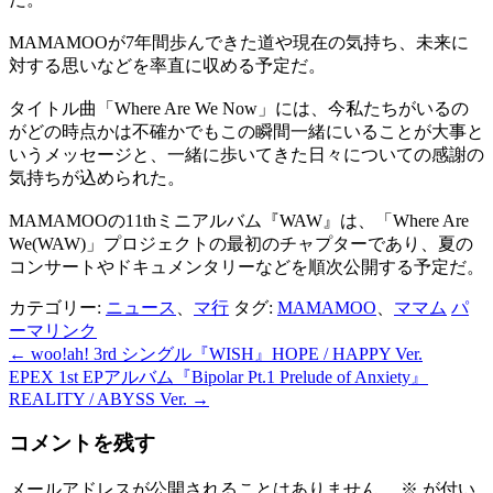
MAMAMOOが7年間歩んできた道や現在の気持ち、未来に
対する思いなどを率直に収める予定だ。
タイトル曲「Where Are We Now」には、今私たちがいるの
がどの時点かは不確かでもこの瞬間一緒にいることが大事と
いうメッセージと、一緒に歩いてきた日々についての感謝の
気持ちが込められた。
MAMAMOOの11thミニアルバム『WAW』は、「Where Are
We(WAW)」プロジェクトの最初のチャプターであり、夏の
コンサートやドキュメンタリーなどを順次公開する予定だ。
カテゴリー:
ニュース
、
マ行
タグ:
MAMAMOO
、
ママム
パ
ーマリンク
←
woo!ah! 3rd シングル『WISH』HOPE / HAPPY Ver.
投
EPEX 1st EPアルバム『Bipolar Pt.1 Prelude of Anxiety』
稿
REALITY / ABYSS Ver.
→
ナ
コメントを残す
ビ
メールアドレスが公開されることはありません。
※
が付い