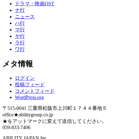
ドラマ・映画OST
ナ行
ニュース
ハ行
マ行
ヤ行
ラ行
ワ行
メタ情報
ログイン
投稿フィード
コメントフィード
WordPress.org
〒515-0041 三重県松阪市上川町１７４４番地５
office★abilitygroup.co.jp
★をアットマークに変えて送信してください。
059-833-7406
ABILITY JAPAN Inc.