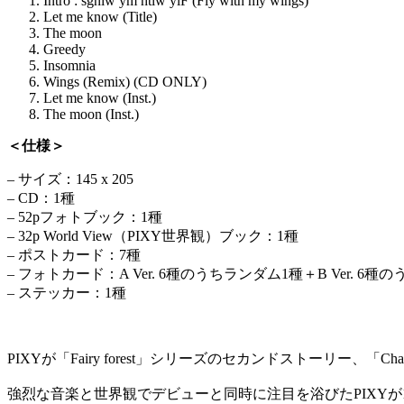
Intro : sgniw ym htiw ylF (Fly with my wings)
Let me know (Title)
The moon
Greedy
Insomnia
Wings (Remix) (CD ONLY)
Let me know (Inst.)
The moon (Inst.)
＜仕様＞
– サイズ：145 x 205
– CD：1種
– 52pフォトブック：1種
– 32p World View（PIXY世界観）ブック：1種
– ポストカード：7種
– フォトカード：A Ver. 6種のうちランダム1種＋B Ver. 6
– ステッカー：1種
PIXYが「Fairy forest」シリーズのセカンドストーリー、「Chapter02
強烈な音楽と世界観でデビューと同時に注目を浴びたPIXYが1s