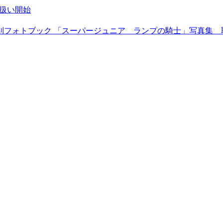
イ取扱い開始
 サウジアラビア特別フォトブック 「スーパージュニア ランプの騎士」写真