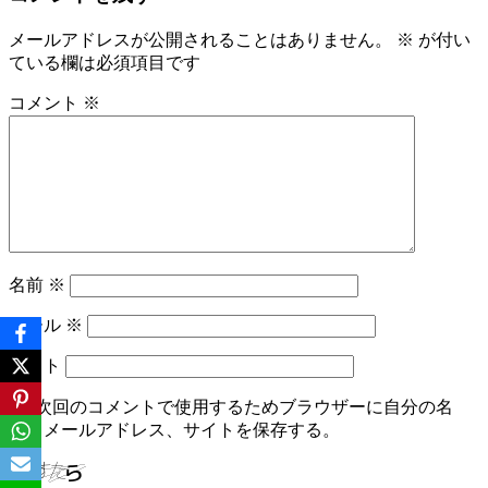
ナ
ビ
メールアドレスが公開されることはありません。
※
が付い
ている欄は必須項目です
ゲ
ー
コメント
※
シ
ョ
ン
名前
※
メール
※
サイト
次回のコメントで使用するためブラウザーに自分の名
前、メールアドレス、サイトを保存する。