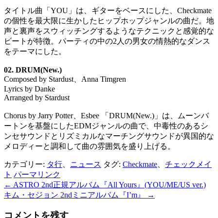
タイトル曲「YOU」は、ギターをベースにした、Checkmate
の個性を最大限に生かしたヒップホップジャンルの曲だ。地
声と裏声をスウィッチングするようなテクニックと感覚的な
ビートが特徴。パーティの中の2人の男女の情熱的なダンス
をテーマにした。
02. DRUM(New.)
Composed by Stardust、Anna Timgren
Lyrics by Danke
Arranged by Stardust
Chorus by Jarry Potter、Esbee 「DRUM(New.)」は、ムーンバ
ートンを基盤にしたEDMジャンルの曲で、中毒性のあるシ
ンセサウンドとリズミカルなマーチングサウンドが異国的な
メロディーと調和して曲の雰囲気を盛り上げる。
カテゴリー:
タ行
、
ニュース
タグ:
Checkmate
、
チェックメイ
ト
パーマリンク
←
ASTRO 2nd正規アルバム『All Yours』(YOU/ME/US ver.)
投
キム・セジョン 2ndミニアルバム『I’m』
→
稿
コメントを残す