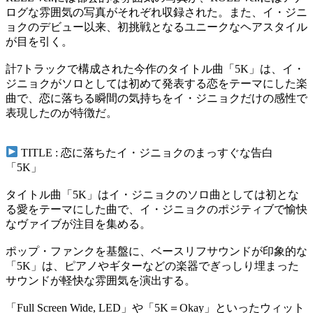
ログな雰囲気の写真がそれぞれ収録された。また、イ・ジニ
ョクのデビュー以来、初挑戦となるユニークなヘアスタイル
が目を引く。
計7トラックで構成された今作のタイトル曲「5K」は、イ・
ジニョクがソロとしては初めて発表する恋をテーマにした楽
曲で、恋に落ちる瞬間の気持ちをイ・ジニョクだけの感性で
表現したのが特徴だ。
TITLE : 恋に落ちたイ・ジニョクのまっすぐな告白
「5K」
タイトル曲「5K」はイ・ジニョクのソロ曲としては初とな
る愛をテーマにした曲で、イ・ジニョクのポジティブで愉快
なヴァイブが注目を集める。
ポップ・ファンクを基盤に、ベースリフサウンドが印象的な
「5K」は、ピアノやギターなどの楽器でぎっしり埋まった
サウンドが軽快な雰囲気を演出する。
「Full Screen Wide, LED」や「5K＝Okay」といったウィット