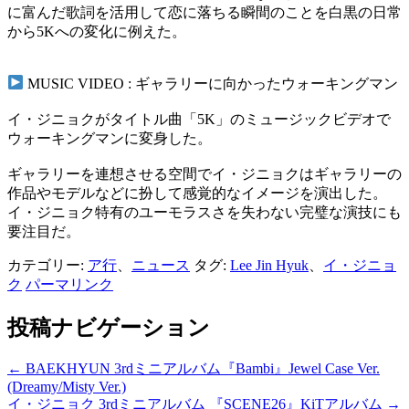
に富んだ歌詞を活用して恋に落ちる瞬間のことを白黒の日常
から5Kへの変化に例えた。
MUSIC VIDEO : ギャラリーに向かったウォーキングマン
イ・ジニョクがタイトル曲「5K」のミュージックビデオで
ウォーキングマンに変身した。
ギャラリーを連想させる空間でイ・ジニョクはギャラリーの
作品やモデルなどに扮して感覚的なイメージを演出した。
イ・ジニョク特有のユーモラスさを失わない完璧な演技にも
要注目だ。
カテゴリー:
ア行
、
ニュース
タグ:
Lee Jin Hyuk
、
イ・ジニョ
ク
パーマリンク
投稿ナビゲーション
←
BAEKHYUN 3rdミニアルバム『Bambi』Jewel Case Ver.
(Dreamy/Misty Ver.)
イ・ジニョク 3rdミニアルバム 『SCENE26』KiTアルバム
→