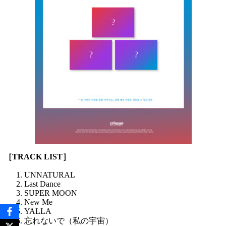
［TRACK LIST］
UNNATURAL
Last Dance
SUPER MOON
New Me
YALLA
忘れないで（私の宇宙）