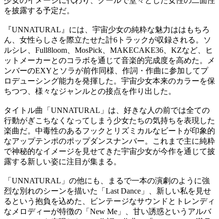
少女のイメージに代わり、クールで堂々とした女性の二面性
を披露する予定だ。
『UNNATURAL』には、宇宙少女の純粋な魅力ははもちろ
ん、女性らしさを際立たせた計6トラックが収録される。ソ
ルシレ、Full8loom、MosPick、MAKECAKE36、KZなど、ヒ
ットメーカーとのコラボを通じて音楽的完成度を高めた。メ
ンバーのEXYとソラが前作同様、作詞・作曲に参加してプ
ロデューシング能力を発揮した。宇宙少女本来のカラーを保
ちつつ、様々なジャンルとの接点を作り出した。
タイトル曲「UNNATURAL」は、好きな人の前では全ての
行動がぎこちなくなってしまう少女たちの気持ちを表現した
楽曲だ。中毒性のあるフックとリズミカルなビートが印象的
なアップテンポのポップダンスナンバー。これまで主に純粋
で神秘的なイメージを見せてきた宇宙少女が今作を通じて披
露する新しい姿に注目が集まる。
「UNNATURAL」の他にも、まるで一本の演劇のように強
烈な別れのシーンを描いた「Last Dance」、新しい私を見せ
るという抱負を込めた、ビンテージなサウンドとトレンディ
なメロディーが特徴の「New Me」、甘い誘惑というアルバ