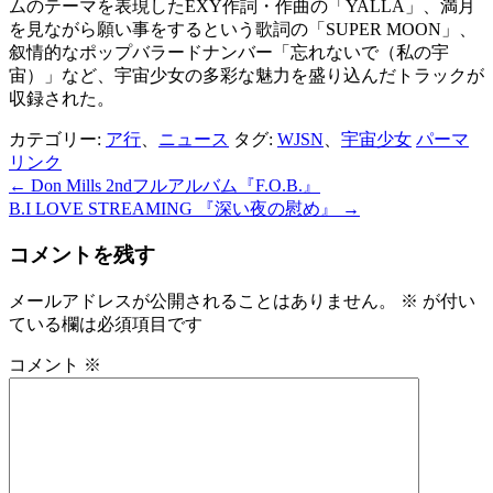
ムのテーマを表現したEXY作詞・作曲の「YALLA」、満月
を見ながら願い事をするという歌詞の「SUPER MOON」、
叙情的なポップバラードナンバー「忘れないで（私の宇
宙）」など、宇宙少女の多彩な魅力を盛り込んだトラックが
収録された。
カテゴリー:
ア行
、
ニュース
タグ:
WJSN
、
宇宙少女
パーマ
リンク
←
Don Mills 2ndフルアルバム『F.O.B.』
投
B.I LOVE STREAMING 『深い夜の慰め』
→
稿
コメントを残す
ナ
ビ
メールアドレスが公開されることはありません。
※
が付い
ている欄は必須項目です
ゲ
ー
コメント
※
シ
ョ
ン