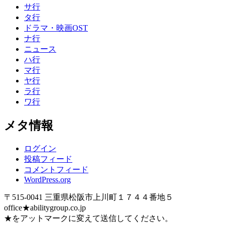
サ行
タ行
ドラマ・映画OST
ナ行
ニュース
ハ行
マ行
ヤ行
ラ行
ワ行
メタ情報
ログイン
投稿フィード
コメントフィード
WordPress.org
〒515-0041 三重県松阪市上川町１７４４番地５
office★abilitygroup.co.jp
★をアットマークに変えて送信してください。