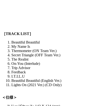
［TRACK LIST］
Beautiful Beautiful
My Name Is
Thermometer (ON Team Ver.)
Secret Triangle (OFF Team Ver.)
The Realist
On-You (Interlude)
Trip Advisor
Feedback
I.T.I.L.U
Beautiful Beautiful (English Ver.)
Lights On (2021 Ver.) (CD Only)
＜仕様＞