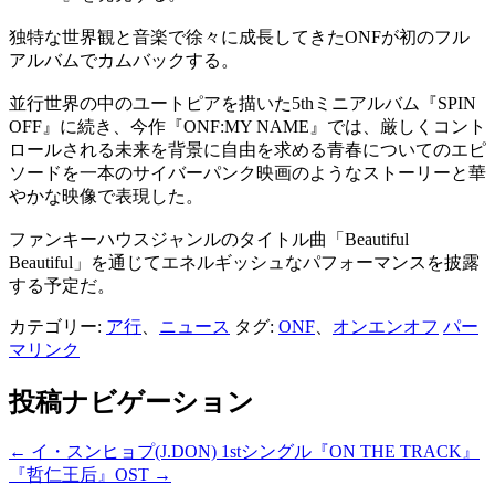
独特な世界観と音楽で徐々に成長してきたONFが初のフル
アルバムでカムバックする。
並行世界の中のユートピアを描いた5thミニアルバム『SPIN
OFF』に続き、今作『ONF:MY NAME』では、厳しくコント
ロールされる未来を背景に自由を求める青春についてのエピ
ソードを一本のサイバーパンク映画のようなストーリーと華
やかな映像で表現した。
ファンキーハウスジャンルのタイトル曲「Beautiful
Beautiful」を通じてエネルギッシュなパフォーマンスを披露
する予定だ。
カテゴリー:
ア行
、
ニュース
タグ:
ONF
、
オンエンオフ
パー
マリンク
投稿ナビゲーション
←
イ・スンヒョプ(J.DON) 1stシングル『ON THE TRACK』
『哲仁王后』OST
→