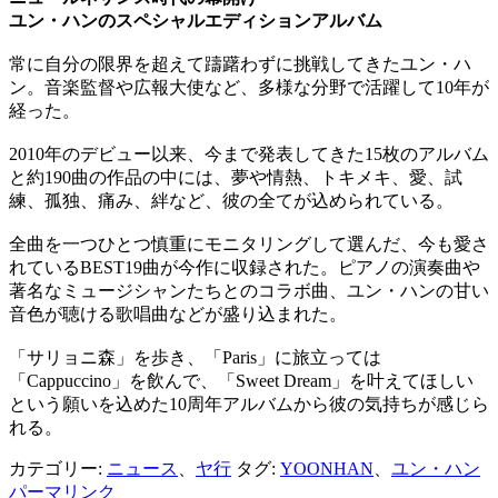
ユン・ハンのスペシャルエディションアルバム
常に自分の限界を超えて躊躇わずに挑戦してきたユン・ハ
ン。音楽監督や広報大使など、多様な分野で活躍して10年が
経った。
2010年のデビュー以来、今まで発表してきた15枚のアルバム
と約190曲の作品の中には、夢や情熱、トキメキ、愛、試
練、孤独、痛み、絆など、彼の全てが込められている。
全曲を一つひとつ慎重にモニタリングして選んだ、今も愛さ
れているBEST19曲が今作に収録された。ピアノの演奏曲や
著名なミュージシャンたちとのコラボ曲、ユン・ハンの甘い
音色が聴ける歌唱曲などが盛り込まれた。
「サリョニ森」を歩き、「Paris」に旅立っては
「Cappuccino」を飲んで、「Sweet Dream」を叶えてほしい
という願いを込めた10周年アルバムから彼の気持ちが感じら
れる。
カテゴリー:
ニュース
、
ヤ行
タグ:
YOONHAN
、
ユン・ハン
パーマリンク