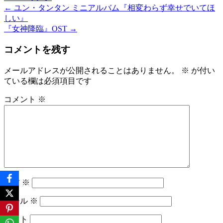
←
ユン・タンタン ミニアルバム『相変わらず幸せでいてほ
投
しい』
稿
『女神降臨』OST
→
ナ
コメントを残す
ビ
メールアドレスが公開されることはありません。
※
が付い
ゲ
ている欄は必須項目です
ー
コメント
※
シ
ョ
ン
名前
※
メール
※
サイト