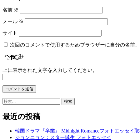
ン
名前
※
メール
※
サイト
次回のコメントで使用するためブラウザーに自分の名前、
上に表示された文字を入力してください。
検
索:
最近の投稿
韓国ドラマ『卒業』 Midnight Romanceフォトエッセ
ジョンニョン：スター誕生 フォトエッセイ