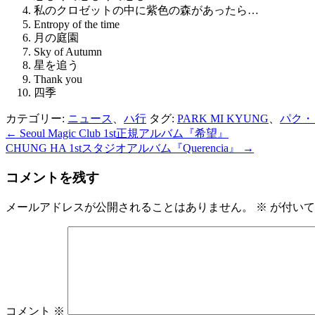
私のクロゼットの中に紫色の森があったら…
Entropy of the time
月の庭園
Sky of Autumn
星を追う
Thank you
四季
カテゴリー:
ニュース
、
ハ行
タグ:
PARK MI KYUNG
、
パク・
←
Seoul Magic Club 1st正規アルバム『希望』
投
CHUNG HA 1stスタジオアルバム『Querencia』
→
稿
コメントを残す
ナ
ビ
メールアドレスが公開されることはありません。
※
が付いて
ゲ
ー
シ
ョ
コメント
※