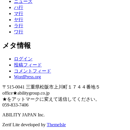
ニュース
ハ行
マ行
ヤ行
ラ行
ワ行
メタ情報
ログイン
投稿フィード
コメントフィード
WordPress.org
〒515-0041 三重県松阪市上川町１７４４番地５
office★abilitygroup.co.jp
★をアットマークに変えて送信してください。
059-833-7406
ABILITY JAPAN Inc.
Zerif Lite
developed by
ThemeIsle