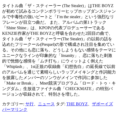
タイトル曲「ザ・スティーラー (The Stealer)」はTHE BOYZ
が初めて試みるコンテンポラリーヒップホップダンスジャン
ルで中毒性の強いビートと「I’m the stealer」という強烈なリ
フレーンが目立つ曲だ。 また、アルバムの第1トラック
「Shine Shine」は、KPOPの代表プロデューサーである
KENZIE作家がTHE BOYZと呼吸を合わせた2回目の曲で、
タイトル曲「ザ・スティーラー(The Stealer)」の以前の話を
込めたフリークール(Prequel)の形で構成され注目を集めてい
る。その他にも恋に落ち、どうしようもない感情をテーマに
ユニークなラインが印象的な「Insanity」、恋に落ちた刺激
的で恍惚な感情を「ムチ打ち」にウィットよく例えた
「Whiplash」、1st正規の収録曲「幻想告白」の延長線で以前
のアルバムを通じて素晴らしいラップメイキングと作詞能力
を披露したメンバーのソンウがメインで作詞に参加した
「Make or Break」、Mnet競演プログラム「ロード・トゥ・キ
ングダム」生放送ファイナル曲「CHECKMATE」の特別バ
ージョンが収録されて、特別さを増した。
カテゴリー:
サ行
、
ニュース
タグ:
THE BOYZ
、
ザボーイズ
パーマリンク