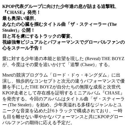
KPOP代表グループに向けた少年達の息が詰まる追撃戦、
『CHASE』発売！
最も奥深い場所、
あなたの心臓を掴むタイトル曲「ザ・スティーラー (The
Stealer)」公開！
目と耳を虜にするトラックの饗宴、
視線強奪ビジュアルとパフォーマンスでグローバルファンの
心をスチール予告！
愛に対する少年達の本能と欲望を現した (Reveal) THE BOYZ
が、今度はその愛を追いかけて「追撃 (Chase)」する。
Mnetの競演プログラム「ロード・ドゥ・キングダム」に出
演し、独歩的なコンセプトと次元の違うパフォーマンスで優
勝を手にしたTHE BOYZが自分たちの無限な成長と次世代
KPOP走者として存在感を証明するミニアルバム『CHASE』
を発売する。今回のアルバムはタイトル曲「ザ・スティーラ
ー (The Stealer)」を始め、少年美溢れる多様なジャンルとユ
ニークな音楽を込めた計6トラックで構成されており、一時
も目を離せない華やかなパフォーマンスと共にKPOPグロー
バルファンの期待に応える予定だ。