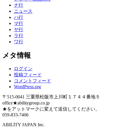
ナ行
ニュース
ハ行
マ行
ヤ行
ラ行
ワ行
メタ情報
ログイン
投稿フィード
コメントフィード
WordPress.org
〒515-0041 三重県松阪市上川町１７４４番地５
office★abilitygroup.co.jp
★をアットマークに変えて送信してください。
059-833-7406
ABILITY JAPAN Inc.