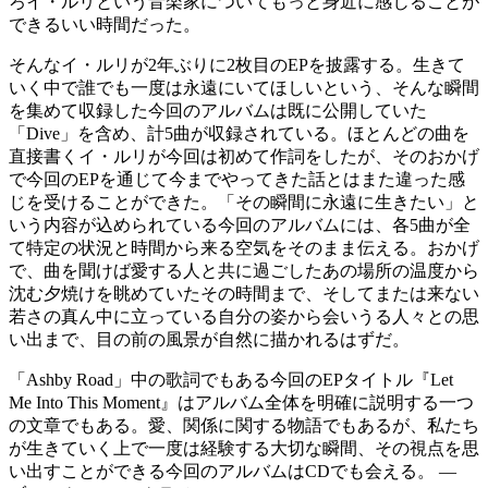
ろイ・ルリという音楽家についてもっと身近に感じることが
できるいい時間だった。
そんなイ・ルリが2年ぶりに2枚目のEPを披露する。生きて
いく中で誰でも一度は永遠にいてほしいという、そんな瞬間
を集めて収録した今回のアルバムは既に公開していた
「Dive」を含め、計5曲が収録されている。ほとんどの曲を
直接書くイ・ルリが今回は初めて作詞をしたが、そのおかげ
で今回のEPを通じて今までやってきた話とはまた違った感
じを受けることができた。「その瞬間に永遠に生きたい」と
いう内容が込められている今回のアルバムには、各5曲が全
て特定の状況と時間から来る空気をそのまま伝える。おかげ
で、曲を聞けば愛する人と共に過ごしたあの場所の温度から
沈む夕焼けを眺めていたその時間まで、そしてまたは来ない
若さの真ん中に立っている自分の姿から会いうる人々との思
い出まで、目の前の風景が自然に描かれるはずだ。
「Ashby Road」中の歌詞でもある今回のEPタイトル『Let
Me Into This Moment』はアルバム全体を明確に説明する一つ
の文章でもある。愛、関係に関する物語でもあるが、私たち
が生きていく上で一度は経験する大切な瞬間、その視点を思
い出すことができる今回のアルバムはCDでも会える。 —