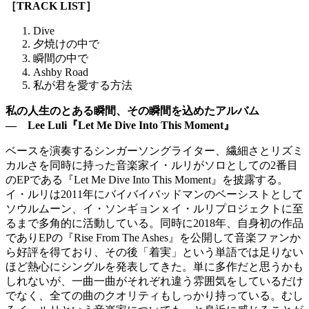
［TRACK LIST］
Dive
夕焼けの中で
瞬間の中で
Ashby Road
私が君を愛する方法
私の人生のとある瞬間、その瞬間を込めたアルバム
― Lee Luli『Let Me Dive Into This Moment』
ベースを演奏するシンガーソングライター、繊細さとリズミ
カルさを同時に持った音楽家イ・ルリがソロとしての2番目
のEPである『Let Me Dive Into This Moment』を披露する。
イ・ルリは2011年にバイバイバッドマンのベーシストとして
ソウルムーン、イ・ソンギョンⅹイ・ルリプロジェクトに至
るまで多角的に活動している。同時に2018年、自身初の作品
でありEPの『Rise From The Ashes』を公開して音楽ファンか
ら好評を得ており、その後「着実」という単語では足りない
ほど熱心にシングルを発表してきた。単に多作だと思うかも
しれないが、一曲一曲がそれぞれ違う雰囲気をしているだけ
でなく、全ての曲のクオリティもしっかり持っている。むし