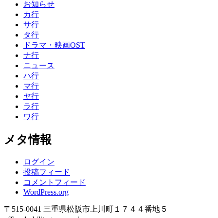
お知らせ
カ行
サ行
タ行
ドラマ・映画OST
ナ行
ニュース
ハ行
マ行
ヤ行
ラ行
ワ行
メタ情報
ログイン
投稿フィード
コメントフィード
WordPress.org
〒515-0041 三重県松阪市上川町１７４４番地５