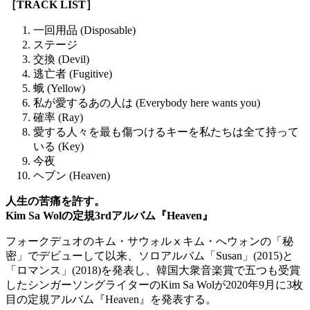
［TRACK LIST］
一回用品 (Disposable)
ステージ
交換 (Devil)
逃亡者 (Fugitive)
蛾 (Yellow)
私が愛するあの人は (Everybody here wants you)
確率 (Ray)
愛する人々を最も傷つけるキーを私たちは全て持って
いる (Key)
今夜
ヘブン (Heaven)
人生の苦痛を許す。
Kim Sa Wolの定規3rdアルバム『Heaven』
フォークデュオのキム・サウォルⅹキム・へウォンの「秘
密」でデビューして以来、ソロアルバム「Susan」(2015)と
「ロマンス」(2018)を発表し、韓国大衆音楽賞で五つも受賞
したシンガーソングライターのKim Sa Wolが2020年9月に3枚
目の定規アルバム『Heaven』を発表する。