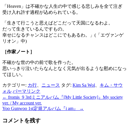
「Heaven」は不確かな人生の中で感じる悲しみを全て注ぎ
受け入れ許す過程が込められている。
「生きて行こうと思えばどこだって天国になるわよ。
だって生きているんですもの。
幸せになるチャンスはどこにでもあるわ。」(「エヴァンゲ
リオン」中)
［作家ノート］
不確かな世の中の前で歌を作った。
思いっきり泣いたらなんとなく元気が出るような慰めになっ
てほしい。
カテゴリー:
カ行
、
ニュース
タグ:
Kim Sa Wol
、
キム・サウ
ォル
パーマリンク
←
fromis_9 3rdミニアルバム『[My Little Society]』My society
投
ver. / My account ver.
稿
Yoo Gunwoo 1st定規アルバム『i am』
→
ナ
コメントを残す
ビ