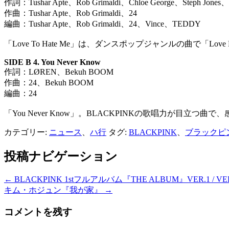
作詞：Tushar Apte、Rob Grimaldi、Chloe George、Steph Jones、
作曲：Tushar Apte、Rob Grimaldi、24
編曲：Tushar Apte、Rob Grimaldi、24、Vince、TEDDY
「Love To Hate Me」は、ダンスポップジャンルの曲で
SIDE
B 4. You Never Know
作詞：LØREN、Bekuh BOOM
作曲：24、Bekuh BOOM
編曲：24
「You Never Know」。BLACKPINKの歌唱力が
カテゴリー:
ニュース
、
ハ行
タグ:
BLACKPINK
、
ブラックピ
投稿ナビゲーション
←
BLACKPINK 1stフルアルバム『THE ALBUM』VER.1 / VER.2 
キム・ホジュン『我が家』
→
コメントを残す