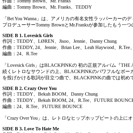
作曲：Tommy Brown、Mr. Franks
編曲：Tommy Brown、Mr. Franks、TEDDY
「Bet You Wanna」は、アメリカの有名女性ラッパーカー
プロデューサーTommy BrownとMr.Franksが参加
SIDE
B 1. Lovesick Girls
作詞：TEDDY、LØREN、Jisoo、Jennie、Danny Chung
作曲：TEDDY, 24、Jennie、Brian Lee、Leah Haywood、R.Tee、D
編曲：24、R.Tee
「Lovesick Girls」はBLACKPINKの 初の正規
続くレトロなサウンドの上、BLACKPINKのパワフルな
を投げかける歌詞が目立つ曲で、BLACKPINKの曲では
SIDE
B
2. Crazy Over You
作詞：TEDDY、Bekuh BOOM、Danny Chung
作曲：TEDDY、Bekuh BOOM, 24、R.Tee、FUTURE BOUNC
編曲：24、R.Tee、FUTURE BOUNCE
「Crazy Over You」は、レトロなヒップホップビート
SID
E B 3. Love To Hate Me