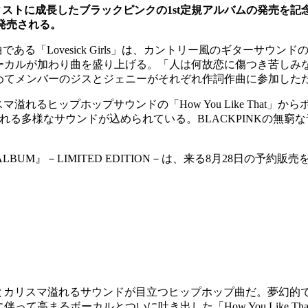
トに成長したブラックピンクの1st定規アルバムの発売を記念して、限定盤
日に発売される。
ル曲である「Lovesick Girls」は、カントリー風のギター
なボーカルが加わり曲を盛り上げる。「人は何故恋に傷つき苦し
は初めてメンバーのジスとジェニーがそれぞれ作詞作曲に参加し
カリスマ溢れるヒップホップサウンドの「How You Like Th
と魅力溢れる多様なサウンドが込められている。BLACKPINKの無
P『THE ALBUM』－LIMITED EDITION－は、来る8月28
INKだけの個性とカリスマ溢れるサウンドが目立つヒップホップ曲だ
伴って高まるボーカルとついに吐き出した「How You Like