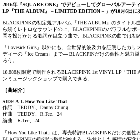
2016年『SQUARE ONE』でデビューしてグローバルアーティス
LP『THE ALBUM』－LIMITED EDITION－」が10月6
BLACKPINKの初定規アルバム『THE ALBUM』のタイト
ら続くレトロなサウンドの上、BLACKPINKのパワフル
問を投げかける歌詞が目立つ曲で、BLACKPINKの曲で
「Lovesick Girls」以外にも、全世界的波及力を証明した
ディーの「Ice Cream」まで― BLACKPINだけの個性
ろう。
18,888枚限定で制作されるBLACKPINK 1st VINYL L
ンミュージックショップで購入できる。
［曲紹介］
SIDE A 1. How You Like That
作詞：TEDDY、Danny Chung
作曲：TEDDY、R.Tee、24
編曲：R.Tee、24
「How You Like That」は、専売特許BLACKP
BLACKPINKの強烈な指揮が始まる。決然とした感情の変化に