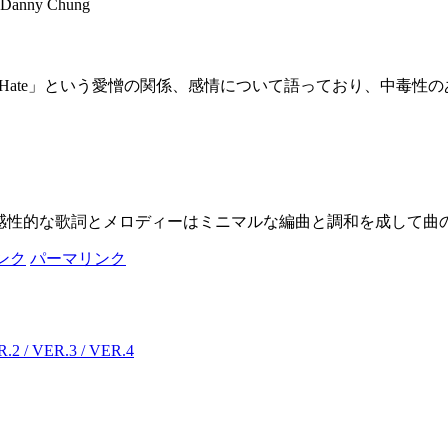
Danny Chung
「Love Hate」という愛憎の関係、感情について語っており、中
目立つ曲で、感性的な歌詞とメロディーはミニマルな編曲と調和を成し
ンク
パーマリンク
/ VER.3 / VER.4