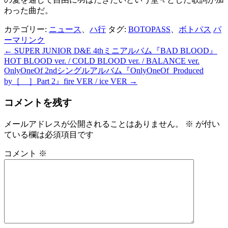
わった曲だ。
カテゴリー:
ニュース
、
ハ行
タグ:
BOTOPASS
、
ボトパス
パ
ーマリンク
←
SUPER JUNIOR D&E 4thミニアルバム『BAD BLOOD』
投
HOT BLOOD ver. / COLD BLOOD ver. / BALANCE ver.
稿
OnlyOneOf 2ndシングルアルバム『OnlyOneOf_Produced
by［ ］Part 2』fire VER / ice VER
→
ナ
ビ
コメントを残す
ゲ
メールアドレスが公開されることはありません。
※
が付い
ー
ている欄は必須項目です
シ
コメント
※
ョ
ン