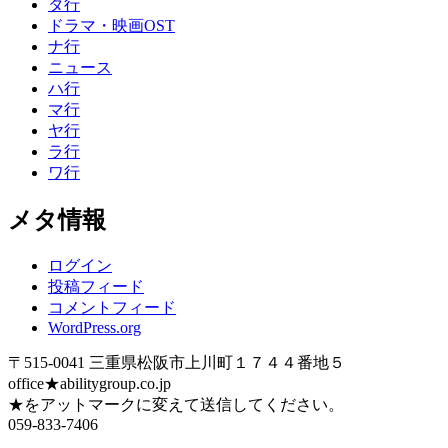
タ行
ドラマ・映画OST
ナ行
ニュース
ハ行
マ行
ヤ行
ラ行
ワ行
メタ情報
ログイン
投稿フィード
コメントフィード
WordPress.org
〒515-0041 三重県松阪市上川町１７４４番地５
office★abilitygroup.co.jp
★をアットマークに変えて送信してください。
059-833-7406