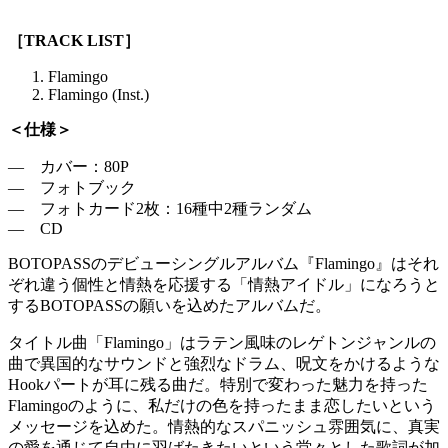
［TRACK LIST］
Flamingo
Flamingo (Inst.)
＜仕様＞
― カバー：80P
― フォトブック
― フォトカード2枚：16種中2種ランダム
― CD
BOTOPASSのデビューシングルアルバム『Flamingo』はそれ
ぞれ違う個性と情熱を応援する「情熱アイドル」になろうと
するBOTOPASSの願いを込めたアルバムだ。
タイトル曲「Flamingo」はラテン風味のレゲトンジャンルの
曲で異国的なサウンドと強烈なドラム、呪文をかけるような
Hookパートが耳に残る曲だ。特別で変わった魅力を持った
Flamingoのように、私だけの色を持ったまま恋したいという
メッセージを込めた。情熱的なスパニッシュ雰囲気に、真実
の愛を通じて自由に羽ばたきたいという堂々とした歌詞が加