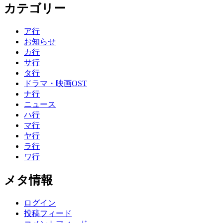
カテゴリー
ア行
お知らせ
カ行
サ行
タ行
ドラマ・映画OST
ナ行
ニュース
ハ行
マ行
ヤ行
ラ行
ワ行
メタ情報
ログイン
投稿フィード