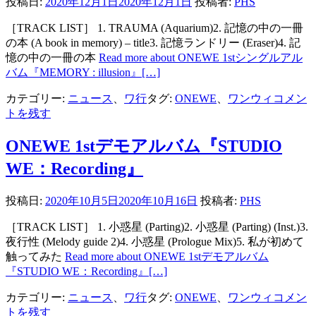
投稿日:
2020年12月1日
2020年12月1日
投稿者:
PHS
［TRACK LIST］ 1. TRAUMA (Aquarium)2. 記憶の中の一冊
の本 (A book in memory) – title3. 記憶ランドリー (Eraser)4. 記
憶の中の一冊の本
Read more about ONEWE 1stシングルアル
バム『MEMORY : illusion』
[…]
カテゴリー:
ニュース
、
ワ行
タグ:
ONEWE
、
ワンウィ
コメン
トを残す
ONEWE 1stデモアルバム『STUDIO
WE：Recording』
投稿日:
2020年10月5日
2020年10月16日
投稿者:
PHS
［TRACK LIST］ 1. 小惑星 (Parting)2. 小惑星 (Parting) (Inst.)3.
夜行性 (Melody guide 2)4. 小惑星 (Prologue Mix)5. 私が初めて
触ってみた
Read more about ONEWE 1stデモアルバム
『STUDIO WE：Recording』
[…]
カテゴリー:
ニュース
、
ワ行
タグ:
ONEWE
、
ワンウィ
コメン
トを残す