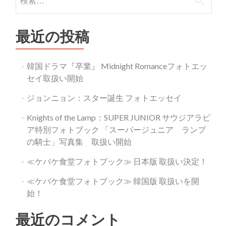
ア
索:
ル
バ
ム
最近の投稿
『SUMMER
QUEEN』
Summer
韓国ドラマ『卒業』 Midnight Romanceフォトエッ
Ver./Queen
セイ取扱い開始
Ver.
ジョンニョン：スター誕生 フォトエッセイ
Knights of the Lamp：SUPER JUNIOR サウジアラビ
ア特別フォトブック 「スーパージュニア ランプ
の騎士」写真集 取扱い開始
≪ケバケ食堂フォトブック≫ 日本版 取扱い決定！
≪ケバケ食堂フォトブック≫ 韓国版 取扱いを開
始！
最近のコメント