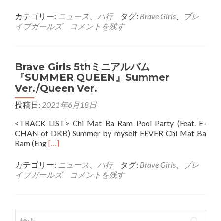
more
about
カテゴリー:
ニュース
、
ハ行
タグ:
Brave Girls
、
ブレ
Brave
イブガールズ
コメントを残す
Girls
5th
ミ
ニ
Brave Girls 5thミニアルバム
ア
『SUMMER QUEEN』Summer
ル
Ver./Queen Ver.
バ
ム
投稿日:
2021年6月18日
リ
パ
<TRACK LIST> Chi Mat Ba Ram Pool Party (Feat. E-
ッ
CHAN of DKB) Summer by myself FEVER Chi Mat Ba
ケ
Read
Ram (Eng
[…]
ー
more
ジ
about
カテゴリー:
ニュース
、
ハ行
タグ:
Brave Girls
、
ブレ
『After
Brave
イブガールズ
コメントを残す
‘We
Girls
Ride’』
5th
ミ
ニ
検